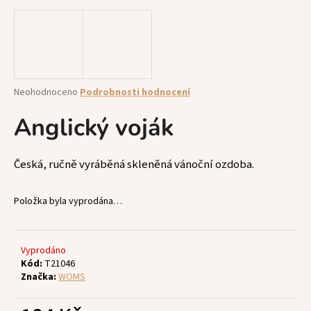
a
j
í
t
?
Průměrné
Neohodnoceno
Podrobnosti hodnocení
hodnocení
produktu
Anglický voják
je
0,0
z
HLEDAT
Česká, ručně vyráběná skleněná vánoční ozdoba.
5
hvězdiček.
Položka byla vyprodána…
D
o
p
Vyprodáno
Kód:
T21046
o
Značka:
WOMS
r
u