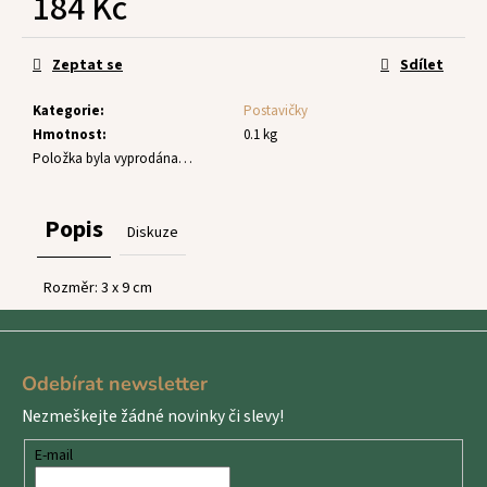
184 Kč
č
u
Měrná
j
cena:
Zeptat se
Sdílet
e
m
Kategorie
:
Postavičky
e
Hmotnost
:
0.1 kg
Položka byla vyprodána…
Popis
Diskuze
Rozměr: 3 x 9 cm
Z
á
Odebírat newsletter
p
Nezmeškejte žádné novinky či slevy!
a
t
E-mail
í