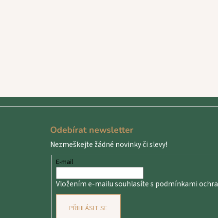
Z
á
Odebírat newsletter
p
Nezmeškejte žádné novinky či slevy!
a
t
E-mail
í
Vložením e-mailu souhlasíte s
podmínkami ochran
PŘIHLÁSIT SE