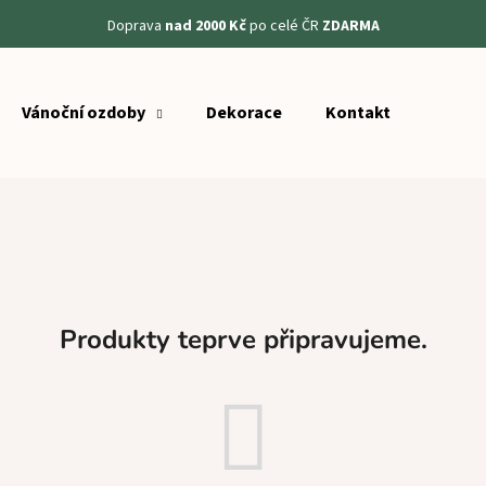
Doprava
nad 2000 Kč
po celé ČR
ZDARMA
Vánoční ozdoby
Dekorace
Kontakt
Co potřebujete najít?
HLEDAT
Doporučujeme
Produkty teprve připravujeme.