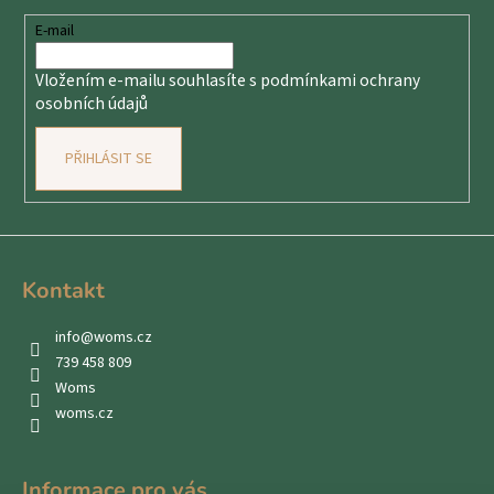
a
č
u
t
E-mail
j
í
e
Vložením e-mailu souhlasíte s
podmínkami ochrany
m
osobních údajů
e
PŘIHLÁSIT SE
Kontakt
info
@
woms.cz
739 458 809
Woms
woms.cz
Informace pro vás