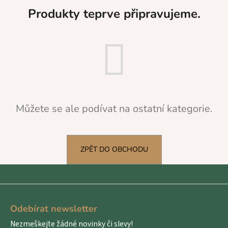
a
Produkty teprve připravujeme.
j
í
t
?
Můžete se ale podívat na ostatní kategorie.
HLEDAT
ZPĚT DO OBCHODU
D
o
p
Z
o
á
r
Odebírat newsletter
p
u
Nezmeškejte žádné novinky či slevy!