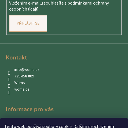
č
Vložením e-mailu souhlasíte s
podmínkami ochrany
u
osobních údajů
j
e
PŘIHLÁSIT SE
m
e
Kontakt
info
@
woms.cz
739 458 809
Woms
woms.cz
Informace pro vás
Kontakty
Tento web používá soubory cookie. Dalším procházením