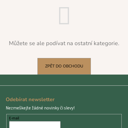
a
j
í
t
?
Můžete se ale podívat na ostatní kategorie.
HLEDAT
ZPĚT DO OBCHODU
Z
D
á
o
Odebírat newsletter
p
p
Nezmeškejte žádné novinky či slevy!
o
a
r
t
E-mail
u
í