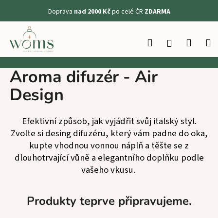
K
Doprava
nad 2000 Kč
po celé ČR
ZDARMA
o
Zpět
Zpět
š
Přejít
na
í
Hledat
Nákup
M
Přihlášení
obsah
C
k
košík
o
Aroma difuzér - Air
p
o
Design
t
ř
Efektivní způsob, jak vyjádřit svůj italský styl.
e
Zvolte si desing difuzéru, který vám padne do oka,
b
kupte vhodnou vonnou náplň a těšte se z
u
dlouhotrvající vůně a elegantního doplňku podle
j
vašeho vkusu.
e
t
Produkty teprve připravujeme.
e
n