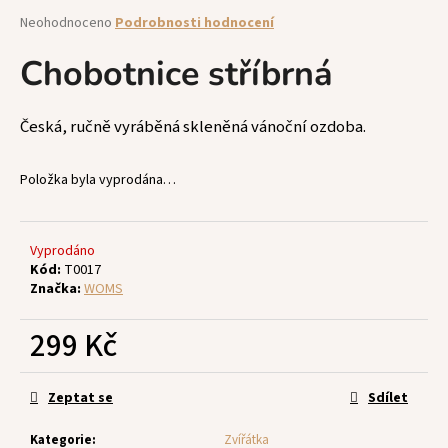
a
Průměrné
Neohodnoceno
Podrobnosti hodnocení
hodnocení
j
produktu
Chobotnice stříbrná
í
je
t
0,0
z
?
Česká, ručně vyráběná skleněná vánoční ozdoba.
5
hvězdiček.
Položka byla vyprodána…
HLEDAT
Vyprodáno
Kód:
T0017
Značka:
WOMS
D
299 Kč
o
p
Měrná
o
cena:
Zeptat se
Sdílet
r
u
Kategorie
:
Zvířátka