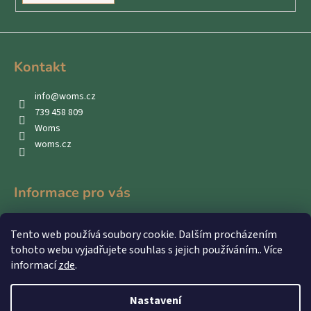
Kontakt
info
@
woms.cz
739 458 809
Woms
woms.cz
Informace pro vás
Kontakty
Tento web používá soubory cookie. Dalším procházením
Obchodní podmínky
tohoto webu vyjadřujete souhlas s jejich používáním.. Více
Podmínky ochrany osobních údajů
informací
zde
.
Nastavení