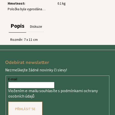
č
Hmotnost
:
0.1 kg
u
Položka byla vyprodána…
j
e
m
Popis
Diskuze
e
Rozměr: 7 x 11 cm
Z
á
Odebírat newsletter
p
Nezmeškejte žádné novinky či slevy!
a
t
E-mail
í
Vložením e-mailu souhlasíte s
podmínkami ochrany
osobních údajů
PŘIHLÁSIT SE