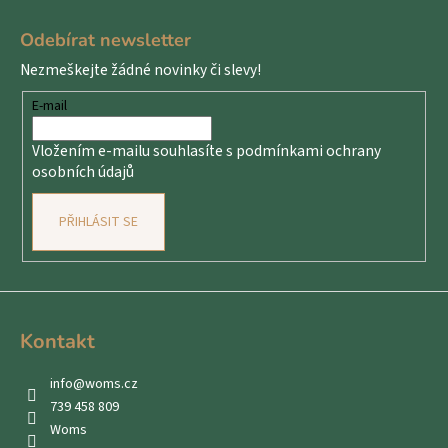
Z
č
u
á
Odebírat newsletter
j
p
e
Nezmeškejte žádné novinky či slevy!
a
m
t
E-mail
e
í
Vložením e-mailu souhlasíte s
podmínkami ochrany
osobních údajů
PŘIHLÁSIT SE
Kontakt
info
@
woms.cz
739 458 809
Woms