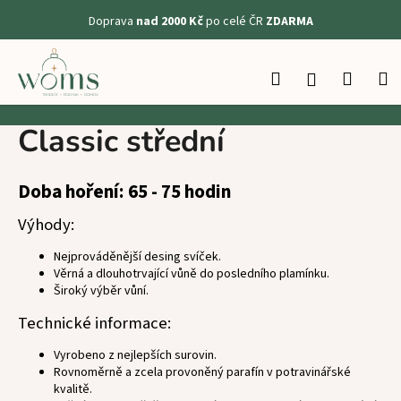
K
Doprava
nad 2000 Kč
po celé ČR
ZDARMA
o
Zpět
Zpět
š
Přejít
na
í
Hledat
Nákup
M
Přihlášení
obsah
C
k
košík
o
Classic střední
p
o
t
Doba hoření: 65 - 75 hodin
ř
Výhody:
e
b
Nejprováděnější desing svíček.
Věrná a dlouhotrvající vůně do posledního plamínku.
u
Široký výběr vůní.
j
Technické informace:
e
t
Vyrobeno z nejlepších surovin.
e
Rovnoměrně a zcela provoněný parafín v potravinářské
kvalitě.
n