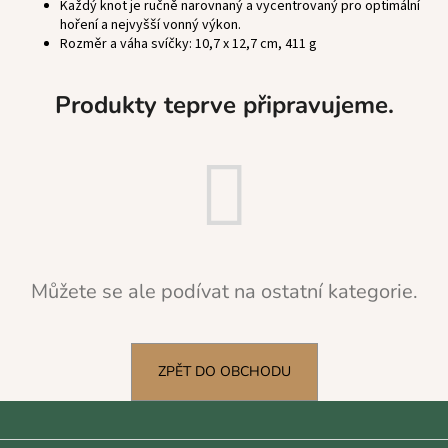
Každý knot je ručně narovnaný a vycentrovaný pro optimální
a
hoření a nejvyšší vonný výkon.
Rozměr a váha svíčky: 10,7 x 12,7 cm, 411 g
j
í
t
Produkty teprve připravujeme.
?
HLEDAT
Můžete se ale podívat na ostatní kategorie.
D
o
p
ZPĚT DO OBCHODU
o
r
u