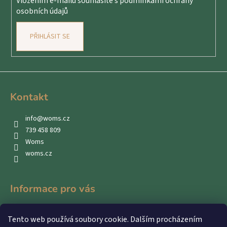
č
Vložením e-mailu souhlasíte s
podmínkami ochrany
osobních údajů
u
j
e
PŘIHLÁSIT SE
m
e
Kontakt
info
@
woms.cz
739 458 809
Woms
woms.cz
Informace pro vás
Kontakty
Tento web používá soubory cookie. Dalším procházením
Obchodní podmínky