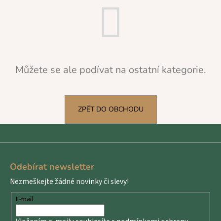
a
j
í
t
?
Můžete se ale podívat na ostatní kategorie.
ZPĚT DO OBCHODU
HLEDAT
Z
D
á
Odebírat newsletter
o
p
p
Nezmeškejte žádné novinky či slevy!
a
o
t
r
E-mail
u
í