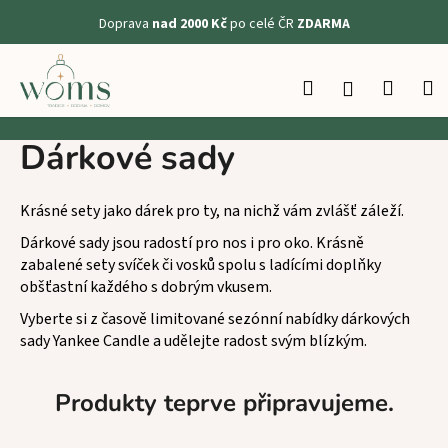
K
Doprava
nad 2000 Kč
po celé ČR
ZDARMA
o
Zpět
Zpět
š
Přejít
na
í
Hledat
Nákup
M
Přihlášení
obsah
C
k
košík
o
Dárkové sady
p
o
t
Krásné sety jako dárek pro ty, na nichž vám zvlášť záleží.
ř
Dárkové sady jsou radostí pro nos i pro oko. Krásně
e
zabalené sety svíček či vosků spolu s ladícími doplňky
b
obšťastní každého s dobrým vkusem.
u
Vyberte si z časově limitované sezónní nabídky dárkových
j
sady Yankee Candle a udělejte radost svým blízkým.
e
t
Produkty teprve připravujeme.
e
n