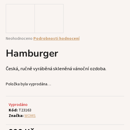
a
j
í
t
?
Průměrné
Neohodnoceno
Podrobnosti hodnocení
hodnocení
produktu
Hamburger
je
0,0
z
HLEDAT
Česká, ručně vyráběná skleněná vánoční ozdoba.
5
hvězdiček.
Položka byla vyprodána…
D
o
p
Vyprodáno
Kód:
T23163
o
Značka:
WOMS
r
u