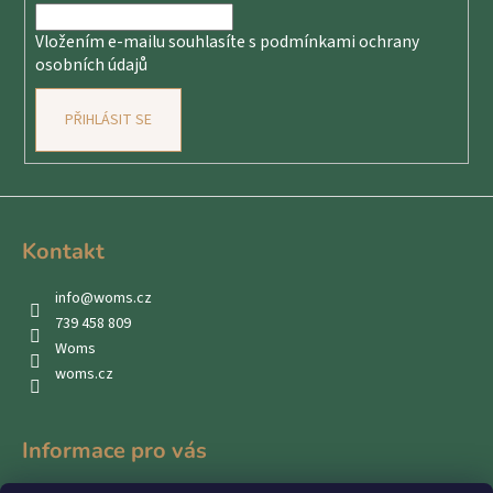
í
Vložením e-mailu souhlasíte s
podmínkami ochrany
osobních údajů
PŘIHLÁSIT SE
Kontakt
info
@
woms.cz
739 458 809
Woms
woms.cz
Informace pro vás