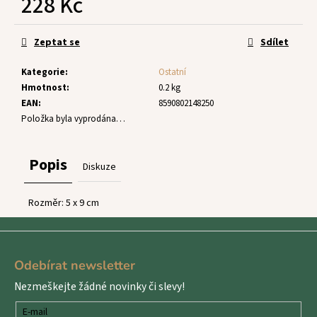
228 Kč
č
u
Měrná
j
cena:
Zeptat se
Sdílet
e
m
Kategorie
:
Ostatní
e
Hmotnost
:
0.2 kg
EAN
:
8590802148250
Položka byla vyprodána…
Popis
Diskuze
Rozměr: 5 x 9 cm
Z
á
Odebírat newsletter
p
Nezmeškejte žádné novinky či slevy!
a
t
E-mail