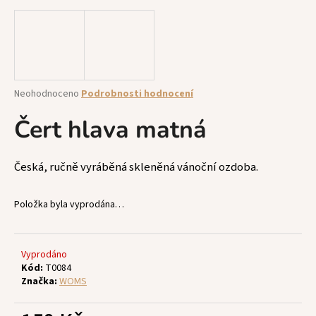
a
j
í
t
?
Průměrné
Neohodnoceno
Podrobnosti hodnocení
hodnocení
produktu
Čert hlava matná
je
0,0
z
HLEDAT
Česká, ručně vyráběná skleněná vánoční ozdoba.
5
hvězdiček.
Položka byla vyprodána…
D
o
p
Vyprodáno
Kód:
T0084
o
Značka:
WOMS
r
u