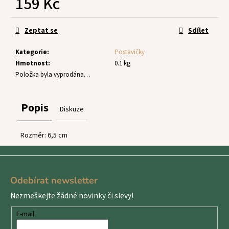
159 Kč
č
u
Měrná
j
cena:
Zeptat se
Sdílet
e
m
Kategorie
:
Postavičky
e
Hmotnost
:
0.1 kg
Položka byla vyprodána…
Popis
Diskuze
Rozměr: 6,5 cm
Z
á
Odebírat newsletter
p
Nezmeškejte žádné novinky či slevy!
a
t
E-mail
í