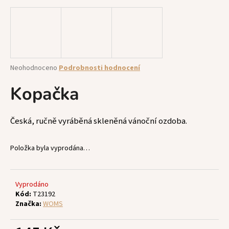
a
j
í
t
?
Průměrné
Neohodnoceno
Podrobnosti hodnocení
hodnocení
produktu
Kopačka
je
0,0
z
HLEDAT
Česká, ručně vyráběná skleněná vánoční ozdoba.
5
hvězdiček.
Položka byla vyprodána…
D
o
p
Vyprodáno
Kód:
T23192
o
Značka:
WOMS
r
u