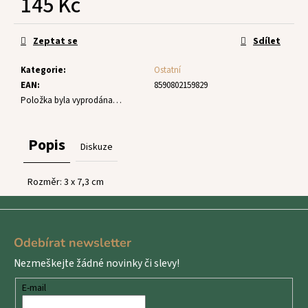
145 Kč
č
u
Měrná
j
cena:
Zeptat se
Sdílet
e
m
Kategorie
:
Ostatní
e
EAN
:
8590802159829
Položka byla vyprodána…
Popis
Diskuze
Rozměr:
3 x 7,3 cm
Z
á
Odebírat newsletter
p
Nezmeškejte žádné novinky či slevy!
a
t
E-mail
í