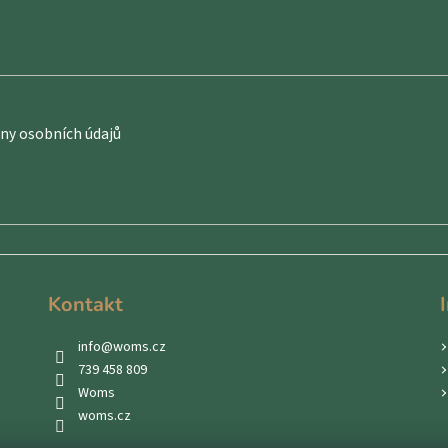
y osobních údajů
Kontakt
info
@
woms.cz
739 458 809
Woms
woms.cz