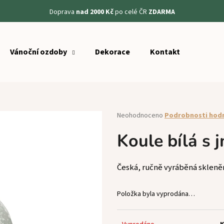
Doprava
nad 2000 Kč
po celé ČR
ZDARMA
Vánoční ozdoby
Dekorace
Kontakt
Co potřebujete najít?
HLEDAT
Průměrné
Neohodnoceno
Podrobnosti hod
hodnocení
produktu
Koule bílá s 
Doporučujeme
je
0,0
z
Česká, ručně vyráběná skleně
5
hvězdiček.
Položka byla vyprodána…