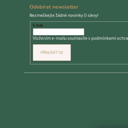
á
Odebírat newsletter
p
Nezmeškejte žádné novinky či slevy!
a
t
E-mail
í
Vložením e-mailu souhlasíte s
podmínkami ochran
PŘIHLÁSIT SE