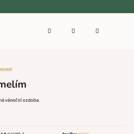
Hledat
Přihlášení
Nákupní
košík
nocení
jmelím
ná vánoční ozdoba.