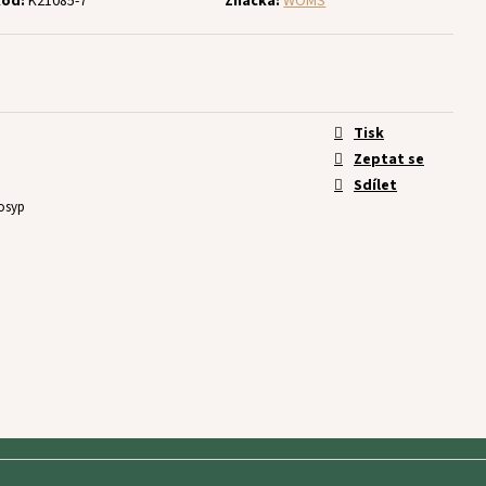
ód:
K21085-7
Značka:
WOMS
Tisk
Zeptat se
Sdílet
osyp