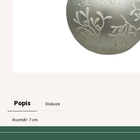
Popis
Diskuze
Rozměr: 7 cm
Z