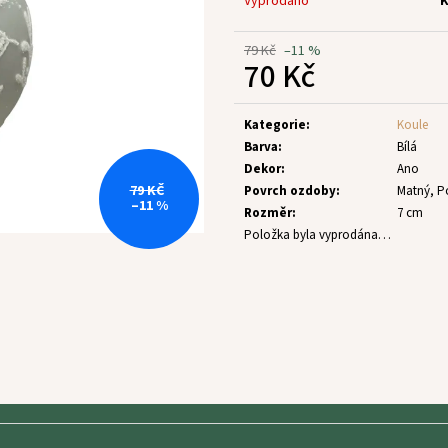
Vyprodáno
K
79 Kč
–11 %
70 Kč
Měrná
cena:
Kategorie
:
Koule
Barva
:
Bílá
Dekor
:
Ano
79 KČ
Povrch ozdoby
:
Matný, P
–11 %
Rozměr
:
7 cm
Položka byla vyprodána…