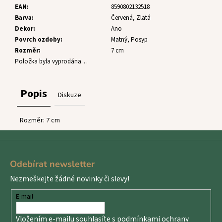
č
EAN
:
8590802132518
u
Barva
:
Červená, Zlatá
j
Dekor
:
Ano
e
Povrch ozdoby
:
Matný, Posyp
m
Rozměr
:
7 cm
e
Položka byla vyprodána…
Popis
Diskuze
Rozměr: 7 cm
Z
á
Odebírat newsletter
p
Nezmeškejte žádné novinky či slevy!
a
t
E-mail
í
Vložením e-mailu souhlasíte s
podmínkami ochrany