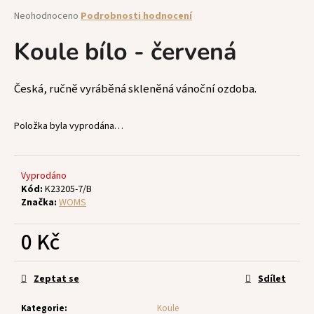
a
Průměrné
Neohodnoceno
Podrobnosti hodnocení
hodnocení
j
produktu
Koule bílo - červená
í
je
t
0,0
z
?
Česká, ručně vyráběná skleněná vánoční ozdoba.
5
hvězdiček.
Položka byla vyprodána…
HLEDAT
Vyprodáno
Kód:
K23205-7/B
Značka:
WOMS
D
0 Kč
o
p
Měrná
o
cena:
Zeptat se
Sdílet
r
u
Kategorie
:
Koule