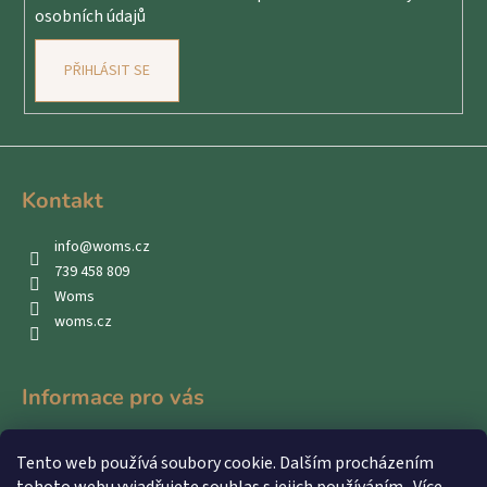
osobních údajů
PŘIHLÁSIT SE
Kontakt
info
@
woms.cz
739 458 809
Woms
woms.cz
Informace pro vás
Kontakty
Tento web používá soubory cookie. Dalším procházením
Obchodní podmínky