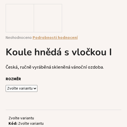
a
j
í
t
?
Průměrné
Neohodnoceno
Podrobnosti hodnocení
hodnocení
produktu
Koule hnědá s vločkou I
je
0,0
z
HLEDAT
Česká, ručně vyráběná skleněná vánoční ozdoba.
5
hvězdiček.
ROZMĚR
D
o
p
o
r
Zvolte variantu
u
Kód:
Zvolte variantu