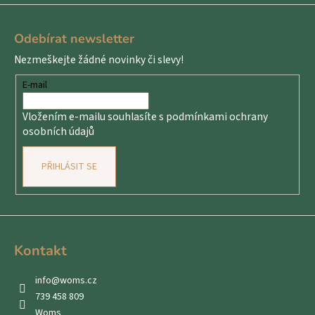
Z
á
Odebírat newsletter
p
Nezmeškejte žádné novinky či slevy!
a
t
E-mail
í
Vložením e-mailu souhlasíte s
podmínkami ochrany
osobních údajů
PŘIHLÁSIT SE
Kontakt
info
@
woms.cz
739 458 809
Woms