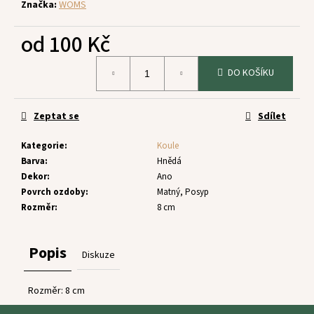
č
Značka:
WOMS
u
j
od
100 Kč
e
m
Měrná
DO KOŠÍKU
cena:
e
Zeptat se
Sdílet
Kategorie
:
Koule
Barva
:
Hnědá
Dekor
:
Ano
Povrch ozdoby
:
Matný, Posyp
Rozměr
:
8 cm
Popis
Diskuze
Rozměr: 8 cm