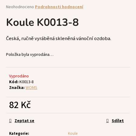
a
Průměrné
Neohodnoceno
Podrobnosti hodnocení
hodnocení
j
produktu
Koule K0013-8
í
je
t
0,0
z
?
Česká, ručně vyráběná skleněná vánoční ozdoba.
5
hvězdiček.
Položka byla vyprodána…
HLEDAT
Vyprodáno
Kód:
K0013-8
Značka:
WOMS
D
82 Kč
o
p
Měrná
o
cena:
Zeptat se
Sdílet
r
u
Kategorie
:
Koule