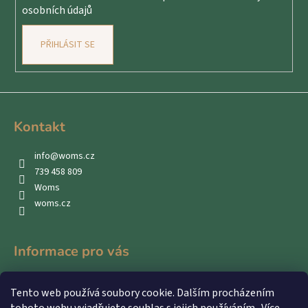
osobních údajů
PŘIHLÁSIT SE
Kontakt
info
@
woms.cz
739 458 809
Woms
woms.cz
Informace pro vás
Kontakty
Tento web používá soubory cookie. Dalším procházením
Obchodní podmínky