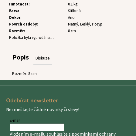
č
Hmotnost
:
0.1 kg
u
Barva
:
Stříbrná
j
Dekor
:
Ano
e
Povrch ozdoby
:
Matný, Lesklý, Posyp
m
Rozměr
:
8 cm
e
Položka byla vyprodána…
Popis
Diskuze
Rozměr: 8 cm
Z
á
Odebírat newsletter
p
Nezmeškejte žádné novinky či slevy!
a
t
E-mail
í
Vložením e-mailu souhlasíte s
podmínkami ochrany