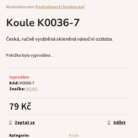
a
Průměrné
Neohodnoceno
Podrobnosti hodnocení
hodnocení
j
produktu
Koule K0036-7
í
je
t
0,0
z
?
Česká, ručně vyráběná skleněná vánoční ozdoba.
5
hvězdiček.
Položka byla vyprodána…
HLEDAT
Vyprodáno
Kód:
K0036-7
Značka:
WOMS
D
79 Kč
o
p
Měrná
o
cena:
Zeptat se
Sdílet
r
u
Kategorie
:
Koule