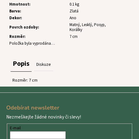
č
Hmotnost
:
0.1 kg
u
Barva
:
Zlatá
j
Dekor
:
Ano
e
Matný, Lesklý, Posyp,
m
Povrch ozdoby
:
Korálky
e
Rozměr
:
7 cm
Položka byla vyprodána…
Popis
Diskuze
Rozměr: 7 cm
Z
á
Odebírat newsletter
p
Nezmeškejte žádné novinky či slevy!
a
t
E-mail
í