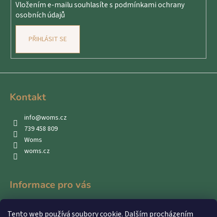
Vložením e-mailu souhlasíte s
podmínkami ochrany
osobních údajů
PŘIHLÁSIT SE
Kontakt
info
@
woms.cz
739 458 809
Woms
woms.cz
Informace pro vás
Kontakty
Tento web používá soubory cookie. Dalším procházením
Obchodní podmínky