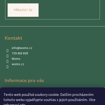
PŘIHLÁSIT SE
Kontakt
info
@
woms.cz
739 458 809
Woms
woms.cz
Informace pro vás
Kontakty
Tento web používá soubory cookie. Dalším procházením
Obchodní podmínky
tohoto webu vyjadřujete souhlas s jejich používáním.. Více
Podmínky ochrany osobních údajů