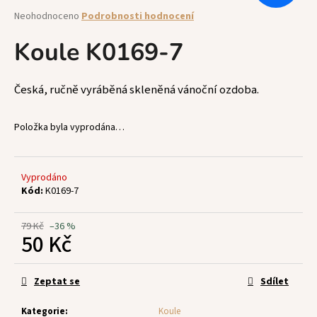
a
Průměrné
Neohodnoceno
Podrobnosti hodnocení
hodnocení
j
produktu
Koule K0169-7
í
je
t
0,0
z
?
Česká, ručně vyráběná skleněná vánoční ozdoba.
5
hvězdiček.
Položka byla vyprodána…
HLEDAT
Vyprodáno
Kód:
K0169-7
D
79 Kč
–36 %
50 Kč
o
p
Měrná
o
cena:
Zeptat se
Sdílet
r
u
Kategorie
:
Koule