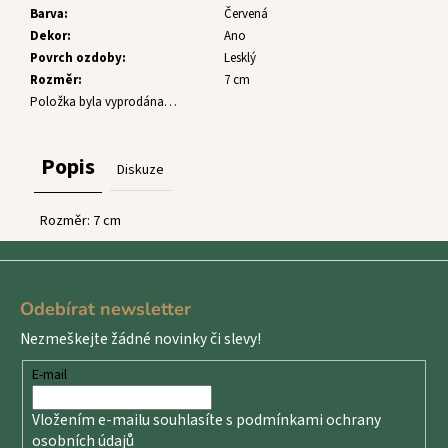
č
Barva
:
Červená
u
Dekor
:
Ano
j
Povrch ozdoby
:
Lesklý
e
Rozměr
:
7 cm
m
Položka byla vyprodána…
e
Popis
Diskuze
Rozměr: 7 cm
Z
á
Odebírat newsletter
p
Nezmeškejte žádné novinky či slevy!
a
t
E-mail
í
Vložením e-mailu souhlasíte s
podmínkami ochrany
osobních údajů