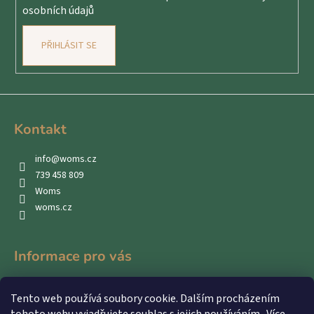
osobních údajů
PŘIHLÁSIT SE
Kontakt
info
@
woms.cz
739 458 809
Woms
woms.cz
Informace pro vás
Kontakty
Tento web používá soubory cookie. Dalším procházením
Obchodní podmínky