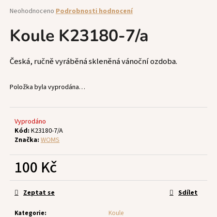
a
Průměrné
Neohodnoceno
Podrobnosti hodnocení
hodnocení
j
produktu
Koule K23180-7/a
í
je
t
0,0
z
?
Česká, ručně vyráběná skleněná vánoční ozdoba.
5
hvězdiček.
Položka byla vyprodána…
HLEDAT
Vyprodáno
Kód:
K23180-7/A
Značka:
WOMS
D
100 Kč
o
p
Měrná
o
cena:
Zeptat se
Sdílet
r
u
Kategorie
:
Koule