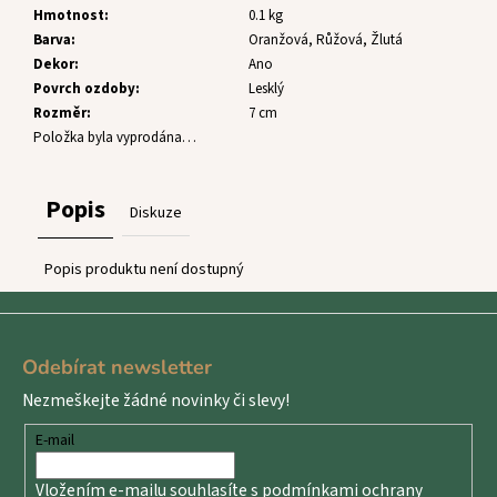
č
Hmotnost
:
0.1 kg
u
Barva
:
Oranžová, Růžová, Žlutá
j
Dekor
:
Ano
e
Povrch ozdoby
:
Lesklý
m
Rozměr
:
7 cm
e
Položka byla vyprodána…
Popis
Diskuze
Popis produktu není dostupný
Z
á
Odebírat newsletter
p
Nezmeškejte žádné novinky či slevy!
a
t
E-mail
í
Vložením e-mailu souhlasíte s
podmínkami ochrany