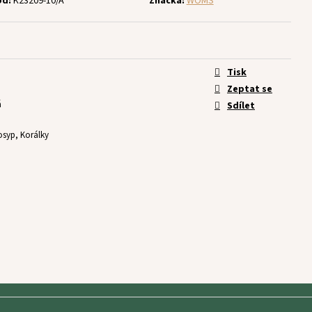
ód:
K23209-10/A
Značka:
WOMS
Tisk
Zeptat se
á
Sdílet
osyp, Korálky