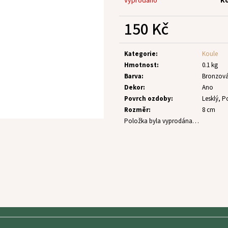
Vyprodáno
K
150 Kč
Měrná
cena:
Kategorie
:
Koule
Hmotnost
:
0.1 kg
Barva
:
Bronzov
Dekor
:
Ano
Povrch ozdoby
:
Lesklý, P
Rozměr
:
8 cm
Položka byla vyprodána…