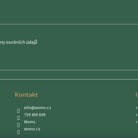
y osobních údajů
Kontakt
info
@
woms.cz
739 458 809
Woms
woms.cz