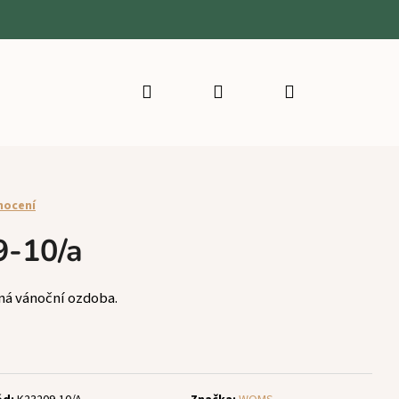
Hledat
Přihlášení
Nákupní
košík
nocení
9-10/a
ná vánoční ozdoba.