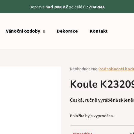
Doprava
nad 2000 Kč
po celé ČR
ZDARMA
Vánoční ozdoby
Dekorace
Kontakt
Co potřebujete najít?
HLEDAT
Průměrné
Neohodnoceno
Podrobnosti hod
hodnocení
produktu
Koule K2320
Doporučujeme
je
0,0
z
Česká, ručně vyráběná skleně
5
hvězdiček.
Položka byla vyprodána…