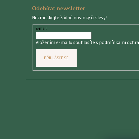
á
Odebírat newsletter
p
Nezmeškejte žádné novinky či slevy!
a
t
E-mail
í
Vložením e-mailu souhlasíte s
podmínkami ochran
PŘIHLÁSIT SE