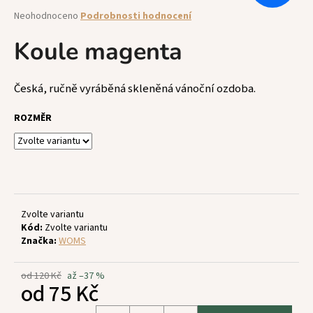
a
Průměrné
Neohodnoceno
Podrobnosti hodnocení
hodnocení
j
produktu
Koule magenta
í
je
t
0,0
z
?
Česká, ručně vyráběná skleněná vánoční ozdoba.
5
hvězdiček.
ROZMĚR
HLEDAT
Zvolte variantu
D
Kód:
Zvolte variantu
o
Značka:
WOMS
p
o
od 120 Kč
až –37 %
r
od
75 Kč
u
Měrná