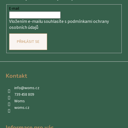
a
t
E-mail
í
Vložením e-mailu souhlasíte s
podmínkami ochrany
osobních údajů
PŘIHLÁSIT SE
Kontakt
info
@
woms.cz
739 458 809
Woms
woms.cz
Informace pro vás