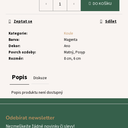
č
DO KOŠÍKU
cena:
u
j
e
Zeptat se
Sdílet
m
e
Kategorie
:
Koule
Barva
:
Magenta
Dekor
:
Ano
Povrch ozdoby
:
Matný, Posyp
Rozměr
:
8 cm, 6 cm
Popis
Diskuze
Popis produktu není dostupný
Z
á
Odebírat newsletter
p
Nezmeškejte žádné novinky či slevy!