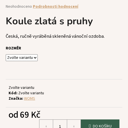
a
Průměrné
Neohodnoceno
Podrobnosti hodnocení
hodnocení
j
produktu
Koule zlatá s pruhy
í
je
t
0,0
z
?
Česká, ručně vyráběná skleněná vánoční ozdoba.
5
hvězdiček.
ROZMĚR
HLEDAT
Zvolte variantu
D
Kód:
Zvolte variantu
o
Značka:
WOMS
p
o
od
69 Kč
r
u
Měrná
DO KOŠÍKU
cena: