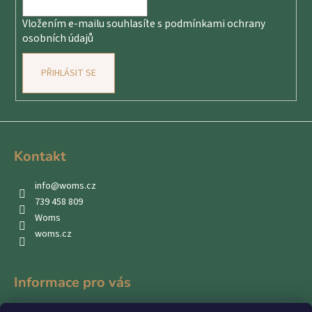
í
Vložením e-mailu souhlasíte s
podmínkami ochrany
osobních údajů
PŘIHLÁSIT SE
Kontakt
info
@
woms.cz
739 458 809
Woms
woms.cz
Informace pro vás