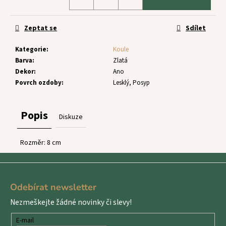
č
u
j
Zeptat se
Sdílet
e
m
Kategorie
:
Koule
e
Barva
:
Zlatá
Dekor
:
Ano
Povrch ozdoby
:
Lesklý, Posyp
Popis
Diskuze
Rozměr: 8 cm
Z
á
Odebírat newsletter
p
Nezmeškejte žádné novinky či slevy!
a
t
E-mail