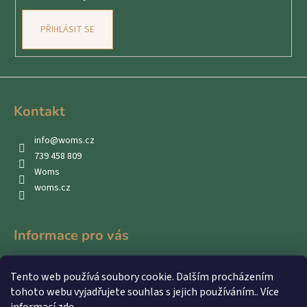
PŘIHLÁSIT SE
Kontakt
info
@
woms.cz
739 458 809
Woms
woms.cz
Informace pro vás
Kontakty
Tento web používá soubory cookie. Dalším procházením
Obchodní podmínky
tohoto webu vyjadřujete souhlas s jejich používáním.. Více
Podmínky ochrany osobních údajů