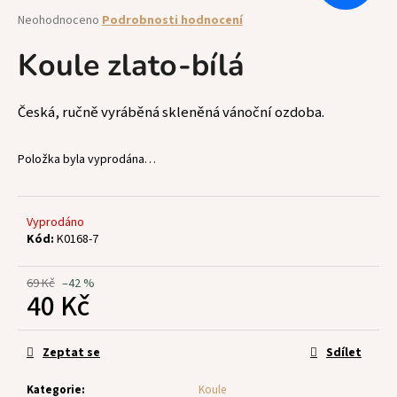
a
Průměrné
Neohodnoceno
Podrobnosti hodnocení
hodnocení
j
produktu
Koule zlato-bílá
í
je
t
0,0
z
?
Česká, ručně vyráběná skleněná vánoční ozdoba.
5
hvězdiček.
Položka byla vyprodána…
HLEDAT
Vyprodáno
Kód:
K0168-7
D
69 Kč
–42 %
40 Kč
o
p
Měrná
o
cena:
Zeptat se
Sdílet
r
u
Kategorie
:
Koule