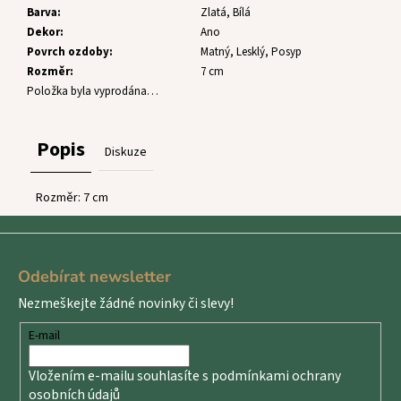
č
Barva
:
Zlatá, Bílá
u
Dekor
:
Ano
j
Povrch ozdoby
:
Matný, Lesklý, Posyp
e
Rozměr
:
7 cm
m
Položka byla vyprodána…
e
Popis
Diskuze
Rozměr: 7 cm
Z
á
Odebírat newsletter
p
Nezmeškejte žádné novinky či slevy!
a
t
E-mail
í
Vložením e-mailu souhlasíte s
podmínkami ochrany
osobních údajů