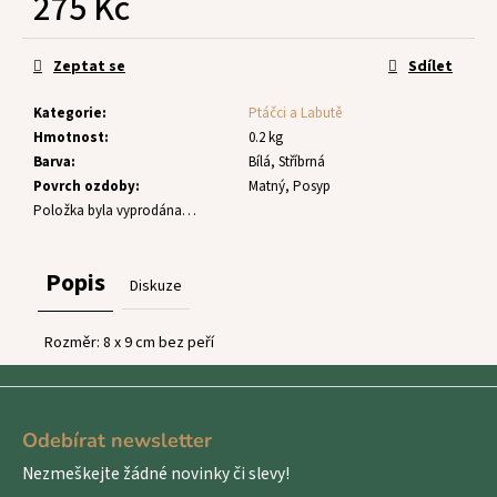
275 Kč
č
u
Měrná
j
cena:
Zeptat se
Sdílet
e
m
Kategorie
:
Ptáčci a Labutě
e
Hmotnost
:
0.2 kg
Barva
:
Bílá, Stříbrná
Povrch ozdoby
:
Matný, Posyp
Položka byla vyprodána…
Popis
Diskuze
Rozměr: 8 x 9 cm bez peří
Z
á
Odebírat newsletter
p
Nezmeškejte žádné novinky či slevy!
a