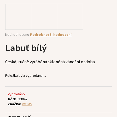
a
j
í
t
?
Průměrné
Neohodnoceno
Podrobnosti hodnocení
hodnocení
produktu
Labuť bílý
je
0,0
z
HLEDAT
Česká, ručně vyráběná skleněná vánoční ozdoba.
5
hvězdiček.
Položka byla vyprodána…
D
o
p
Vyprodáno
Kód:
L23047
o
Značka:
WOMS
r
u