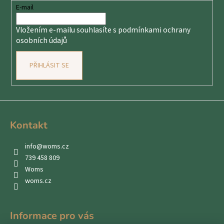
t
E-mail
í
Vložením e-mailu souhlasíte s
podmínkami ochrany
osobních údajů
PŘIHLÁSIT SE
Kontakt
info
@
woms.cz
739 458 809
Woms
woms.cz
Informace pro vás