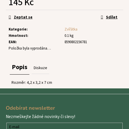
145 Kč
č
u
Měrná
j
cena:
Zeptat se
Sdílet
e
m
Kategorie
:
Zvířátka
e
Hmotnost
:
0.1 kg
EAN
:
8590802156781
Položka byla vyprodána…
Popis
Diskuze
Rozměr: 4,2 x 3,2 x 7 cm
Z
á
Odebírat newsletter
p
Nezmeškejte žádné novinky či slevy!
a
t
E-mail