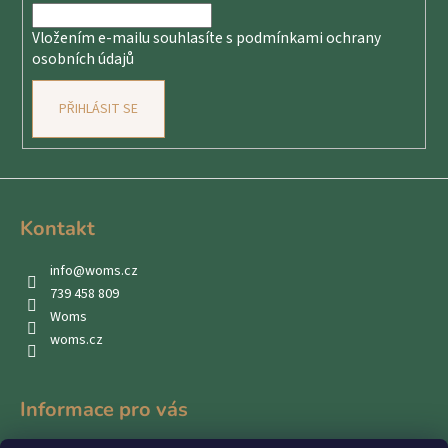
í
Vložením e-mailu souhlasíte s
podmínkami ochrany
osobních údajů
PŘIHLÁSIT SE
Kontakt
info
@
woms.cz
739 458 809
Woms
woms.cz
Informace pro vás