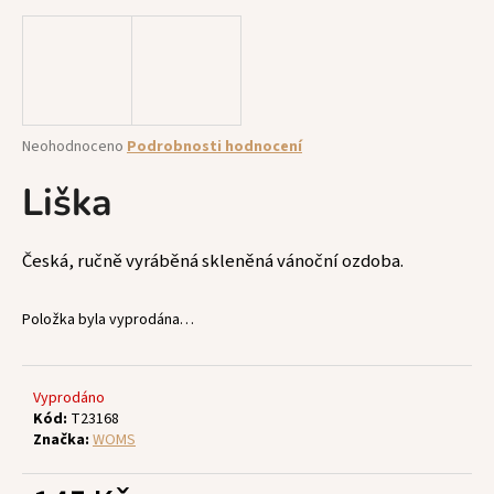
a
j
í
t
?
Průměrné
Neohodnoceno
Podrobnosti hodnocení
hodnocení
produktu
Liška
je
0,0
z
HLEDAT
Česká, ručně vyráběná skleněná vánoční ozdoba.
5
hvězdiček.
Položka byla vyprodána…
D
o
p
Vyprodáno
Kód:
T23168
o
Značka:
WOMS
r
u