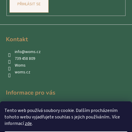
PŘIHLÁSIT SE
Kontakt
info
@
woms.cz
739 458 809
Woms
woms.cz
Informace pro vás
Kontakty
Tento web používá soubory cookie. Dalším procházením
Obchodní podmínky
tohoto webu vyjadřujete souhlas s jejich používáním.. Více
Podmínky ochrany osobních údajů
informací
zde
.