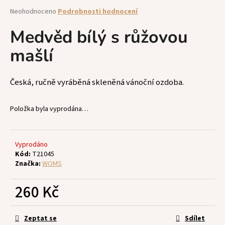
a
Průměrné
Neohodnoceno
Podrobnosti hodnocení
hodnocení
j
produktu
Medvěd bílý s růžovou
í
je
t
mašlí
0,0
z
?
5
hvězdiček.
Česká, ručně vyráběná skleněná vánoční ozdoba.
Položka byla vyprodána…
HLEDAT
Vyprodáno
Kód:
T21045
D
Značka:
WOMS
o
p
260 Kč
o
r
Měrná
u
cena:
Zeptat se
Sdílet