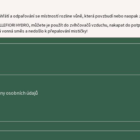
hřátí a odpařování se místností rozline vůně, která povzbudí nebo naopak z
MILLEFIORI HYDRO, můžete je použít do zvlhčovačů vzduchu, nakapat do potp
 vonná směs a nedošlo k přepalování mističky!
y osobních údajů