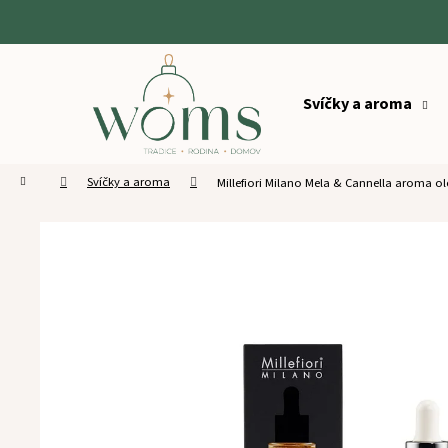
K
o
Zpět
Zpět
š
Přejít
do
do
na
í
obsah
Svíčky a aroma
obchodu
obchodu
k
Domů
Svíčky a aroma
Millefiori Milano Mela & Cannella aroma ol