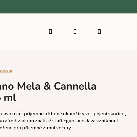
Hledat
Přihlášení
Nákupní
košík
nocení
lano Mela & Cannella
5 ml
, navozující příjemné a klidné okamžiky ve spojení skořice,
ko afrodiziakum znali již staří Egypťané dává vzniknout
vořené pro příjemné zimní večery.