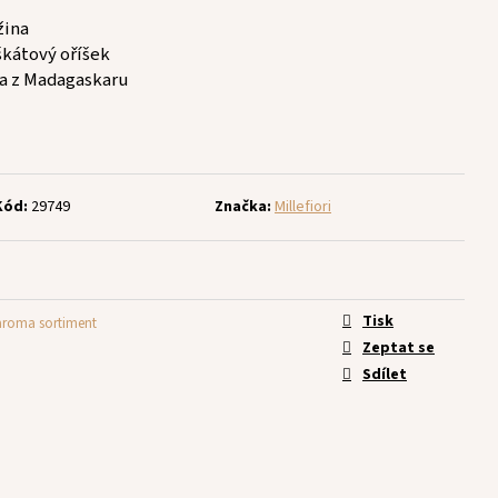
žina
škátový oříšek
ka z Madagaskaru
Kód:
29749
Značka:
Millefiori
Tisk
 aroma sortiment
Zeptat se
Sdílet