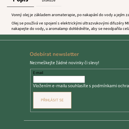
Diskuze
Vonný olej je základem aromaterapie, po nakapání do vody a jejím za
Olej se používá ve spojení s elektrickými ultrazvukovými difuzéry 
nakapejte do vody, u aromalamp dohlédněte, aby se neodpařila celá
Z
á
Odebírat newsletter
p
Nezmeškejte žádné novinky či slevy!
a
t
E-mail
í
Vložením e-mailu souhlasíte s
podmínkami ochran
PŘIHLÁSIT SE