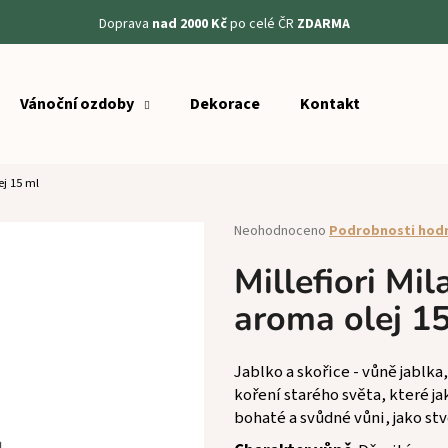
Doprava
nad 2000 Kč
po celé ČR
ZDARMA
Vánoční ozdoby
Dekorace
Kontakt
Co potřebujete najít?
ej 15 ml
HLEDAT
Průměrné
Neohodnoceno
Podrobnosti hod
hodnocení
produktu
Millefiori Mi
Doporučujeme
je
aroma olej 1
0,0
z
5
hvězdiček.
Jablko a skořice - vůně jablka
koření starého světa, které ja
bohaté a svůdné vůni, jako st