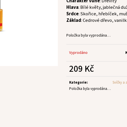
Charakter vůně
: Dřevitý
Hlava
: Bílé květy, jablečná du
Srdce
: Skořice, hřebíček, mu
Základ
: Cedrové dřevo, vanil
Položka byla vyprodána…
Vyprodáno
209 Kč
Měrná
cena:
Kategorie
:
Svíčky a
Položka byla vyprodána…