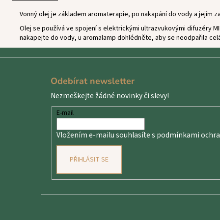
Vonný olej je základem aromaterapie, po nakapání do vody a jejím za
Olej se používá ve spojení s elektrickými ultrazvukovými difuzéry 
nakapejte do vody, u aromalamp dohlédněte, aby se neodpařila celá
Z
á
Odebírat newsletter
p
Nezmeškejte žádné novinky či slevy!
a
t
E-mail
í
Vložením e-mailu souhlasíte s
podmínkami ochran
PŘIHLÁSIT SE