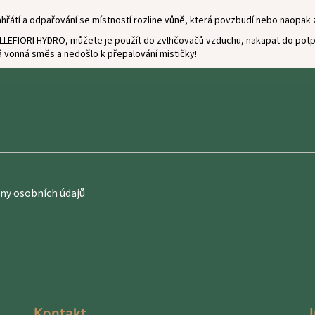
hřátí a odpařování se místností rozline vůně, která povzbudí nebo naopak z
MILLEFIORI HYDRO, můžete je použít do zvlhčovačů vzduchu, nakapat do potp
 vonná směs a nedošlo k přepalování mističky!
y osobních údajů
Kontakt