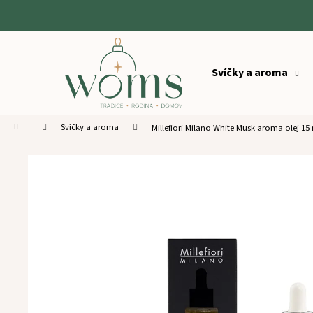
K
o
Zpět
Zpět
š
Přejít
do
do
na
í
obsah
Svíčky a aroma
obchodu
obchodu
k
Domů
Svíčky a aroma
Millefiori Milano White Musk aroma olej 15