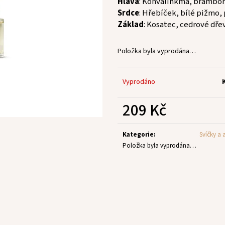
Hlava
: Konvalinkma, bramboř
Srdce
: Hřebíček, bílé pižmo,
Základ
: Kosatec, cedrové dř
Položka byla vyprodána…
Vyprodáno
209 Kč
Měrná
cena:
Kategorie
:
Svíčky a
Položka byla vyprodána…