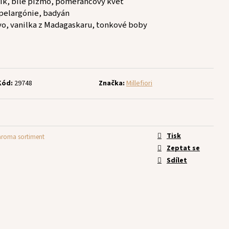
ík, bílé pižmo, pomerančový květ
 pelargónie, badyán
evo, vanilka z Madagaskaru, tonkové boby
Kód:
29748
Značka:
Millefiori
Tisk
 aroma sortiment
Zeptat se
Sdílet