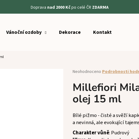
Doprava
nad 2000 Kč
po celé ČR
ZDARMA
Vánoční ozdoby
Dekorace
Kontakt
Co potřebujete najít?
 ml
HLEDAT
Průměrné
Neohodnoceno
Podrobnosti hod
hodnocení
produktu
Millefiori M
Doporučujeme
je
olej 15 ml
0,0
z
5
hvězdiček.
Bílé pižmo - čisté a svěží ka
a nevinná, ale evokující tajem
Charakter vůně
: Pudrový