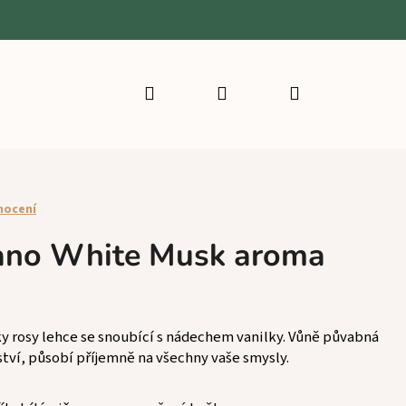
Hledat
Přihlášení
Nákupní
košík
nocení
ilano White Musk aroma
pky rosy lehce se snoubící s nádechem vanilky. Vůně půvabná
ství, působí příjemně na všechny vaše smysly.