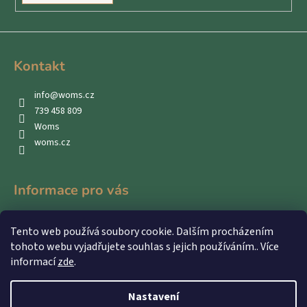
Kontakt
info
@
woms.cz
739 458 809
Woms
woms.cz
Informace pro vás
Kontakty
Tento web používá soubory cookie. Dalším procházením
Obchodní podmínky
tohoto webu vyjadřujete souhlas s jejich používáním.. Více
Podmínky ochrany osobních údajů
informací
zde
.
Nastavení