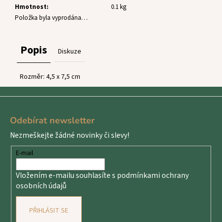
č
Hmotnost
:
0.1 kg
u
Položka byla vyprodána…
j
e
m
Popis
Diskuze
e
Rozměr:
4,5 x 7,5
cm
Z
á
Odebírat newsletter
p
Nezmeškejte žádné novinky či slevy!
a
t
E-mail
í
Vložením e-mailu souhlasíte s
podmínkami ochrany
osobních údajů
PŘIHLÁSIT SE