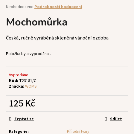
a
Průměrné
Neohodnoceno
Podrobnosti hodnocení
hodnocení
j
produktu
Mochomůrka
í
je
t
0,0
z
?
Česká, ručně vyráběná skleněná vánoční ozdoba.
5
hvězdiček.
Položka byla vyprodána…
HLEDAT
Vyprodáno
Kód:
T23181/C
Značka:
WOMS
D
125 Kč
o
p
Měrná
o
cena:
Zeptat se
Sdílet
r
u
Kategorie
:
Přírodní tvary