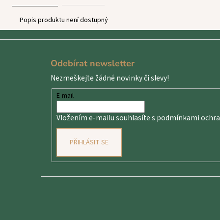
Popis produktu není dostupný
Z
á
Odebírat newsletter
p
Nezmeškejte žádné novinky či slevy!
a
t
E-mail
í
Vložením e-mailu souhlasíte s
podmínkami ochran
PŘIHLÁSIT SE