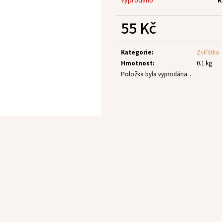
Vyprodáno
K
55 Kč
Měrná
cena:
Kategorie
:
Zvířátka
Hmotnost
:
0.1 kg
Položka byla vyprodána…