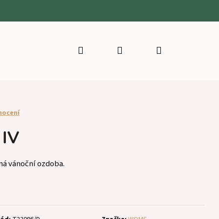
Hledat
Přihlášení
Nákupní
košík
nocení
 IV
ná vánoční ozdoba.