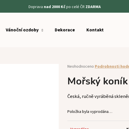
Doprava
nad 2000 Kč
po celé ČR
ZDARMA
Vánoční ozdoby
Dekorace
Kontakt
Co potřebujete najít?
HLEDAT
Průměrné
Neohodnoceno
Podrobnosti hod
hodnocení
produktu
Mořský koník
Doporučujeme
je
0,0
z
Česká, ručně vyráběná skleně
5
hvězdiček.
Položka byla vyprodána…