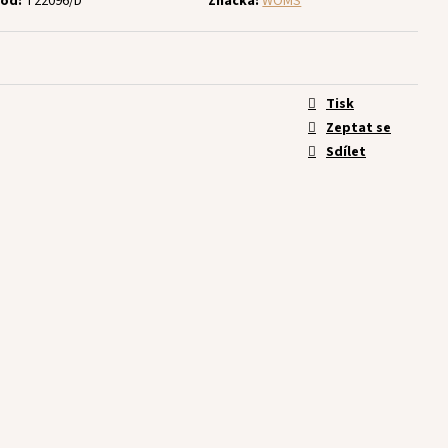
ód:
T22096/D
Značka:
WOMS
Tisk
Zeptat se
Sdílet