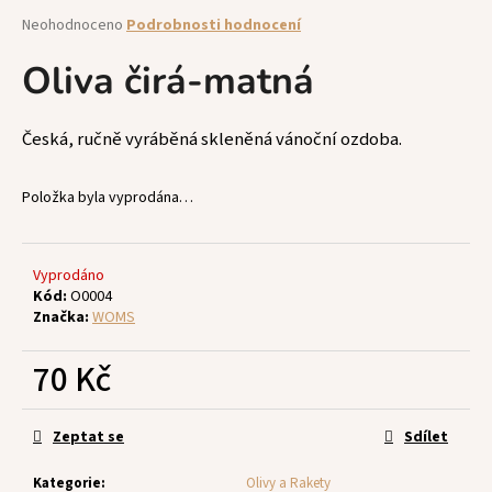
a
Průměrné
Neohodnoceno
Podrobnosti hodnocení
hodnocení
j
produktu
Oliva čirá-matná
í
je
t
0,0
z
?
Česká, ručně vyráběná skleněná vánoční ozdoba.
5
hvězdiček.
Položka byla vyprodána…
HLEDAT
Vyprodáno
Kód:
O0004
Značka:
WOMS
D
70 Kč
o
p
Měrná
o
cena:
Zeptat se
Sdílet
r
u
Kategorie
:
Olivy a Rakety