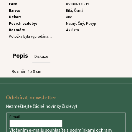
č
EAN
:
8590802131719
u
Barva
:
Bílá, Černá
j
Dekor
:
Ano
e
Povrch ozdoby
:
Matný, Čirý, Posyp
m
Rozměr:
:
4 x 8 cm
e
Položka byla vyprodána…
Popis
Diskuze
Rozměr: 4 x 8 cm
Z
á
Odebírat newsletter
p
Nezmeškejte žádné novinky či slevy!
a
t
E-mail
í
Vložením e-mailu souhlasíte s
podmínkami ochrany