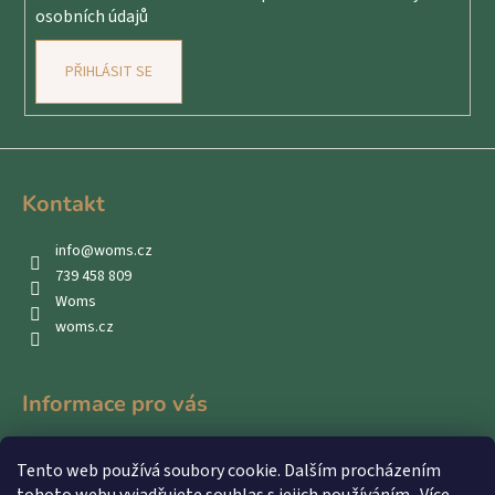
osobních údajů
PŘIHLÁSIT SE
Kontakt
info
@
woms.cz
739 458 809
Woms
woms.cz
Informace pro vás
Kontakty
Tento web používá soubory cookie. Dalším procházením
Obchodní podmínky