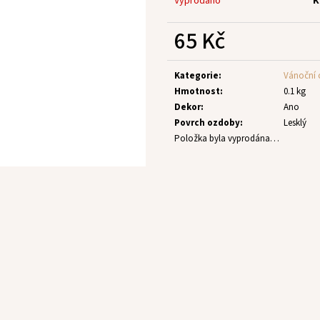
Vyprodáno
K
65 Kč
Měrná
cena:
Kategorie
:
Vánoční
Hmotnost
:
0.1 kg
Dekor
:
Ano
Povrch ozdoby
:
Lesklý
Položka byla vyprodána…