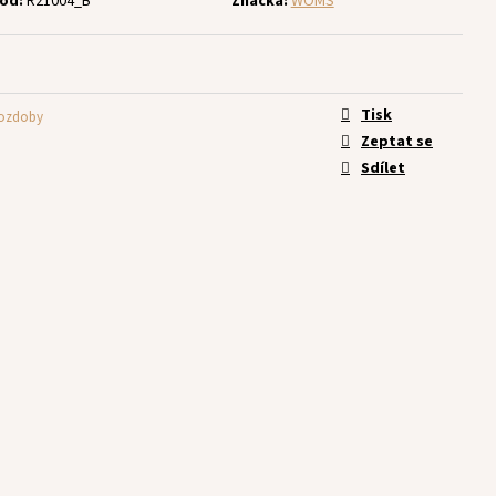
ód:
R21004_B
Značka:
WOMS
Tisk
 ozdoby
Zeptat se
Sdílet