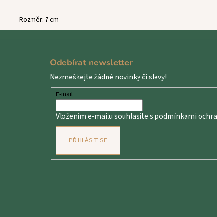
Rozměr: 7 cm
Z
á
Odebírat newsletter
p
Nezmeškejte žádné novinky či slevy!
a
t
E-mail
í
Vložením e-mailu souhlasíte s
podmínkami ochran
PŘIHLÁSIT SE