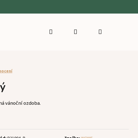
Hledat
Přihlášení
Nákupní
košík
nocení
ný
ná vánoční ozdoba.