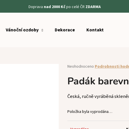
Doprava
nad 2000 Kč
po celé ČR
ZDARMA
Vánoční ozdoby
Dekorace
Kontakt
Co potřebujete najít?
HLEDAT
Průměrné
Neohodnoceno
Podrobnosti hod
hodnocení
produktu
Padák barev
Doporučujeme
je
0,0
z
Česká, ručně vyráběná skleně
5
hvězdiček.
Položka byla vyprodána…