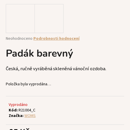
a
j
í
t
?
Průměrné
Neohodnoceno
Podrobnosti hodnocení
hodnocení
produktu
Padák barevný
je
0,0
z
HLEDAT
Česká, ručně vyráběná skleněná vánoční ozdoba.
5
hvězdiček.
Položka byla vyprodána…
D
o
p
Vyprodáno
Kód:
R21004_C
o
Značka:
WOMS
r
u