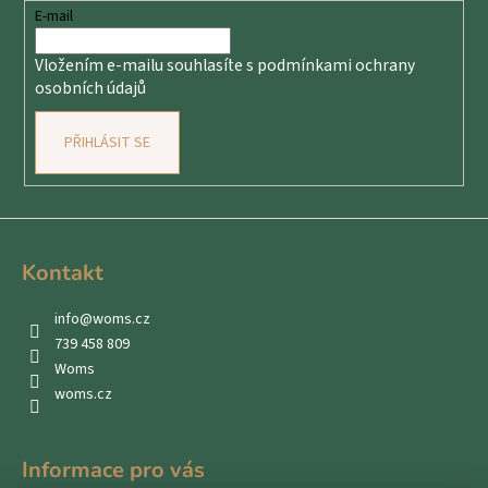
t
E-mail
í
Vložením e-mailu souhlasíte s
podmínkami ochrany
osobních údajů
PŘIHLÁSIT SE
Kontakt
info
@
woms.cz
739 458 809
Woms
woms.cz
Informace pro vás