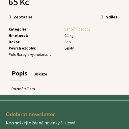
65 Kč
č
u
Měrná
j
cena:
Zeptat se
Sdílet
e
m
Kategorie
:
Vánoční ozdoby
e
Hmotnost
:
0.1 kg
Dekor
:
Ano
Povrch ozdoby
:
Lesklý
Položka byla vyprodána…
Popis
Diskuze
Rozměr: 7 cm
Z
á
Odebírat newsletter
p
Nezmeškejte žádné novinky či slevy!
a