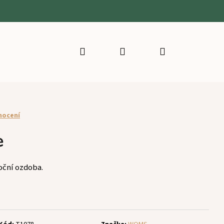
Hledat
Přihlášení
Nákupní
košík
nocení
e
oční ozdoba.