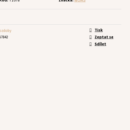
Kód:
T1078
Značka:
WOMS
Tisk
 ozdoby
Zeptat se
57842
Sdílet