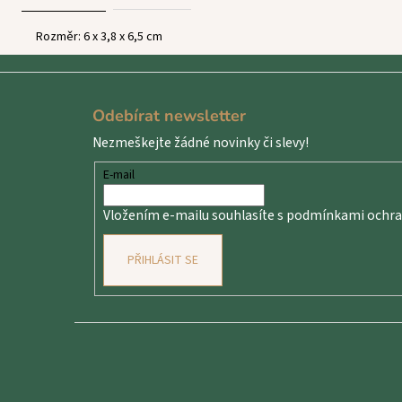
Rozměr:
6 x 3,8 x 6,5 cm
Z
á
Odebírat newsletter
p
Nezmeškejte žádné novinky či slevy!
a
t
E-mail
í
Vložením e-mailu souhlasíte s
podmínkami ochran
PŘIHLÁSIT SE