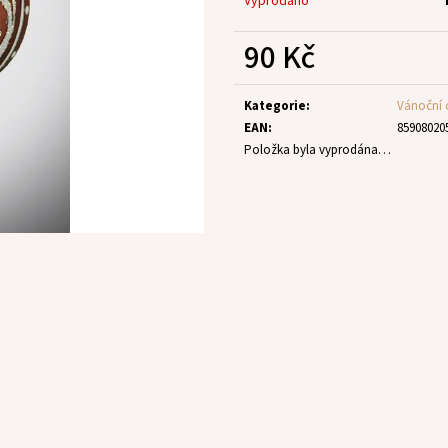
Vyprodáno
90 Kč
Měrná
cena:
Kategorie
:
Vánoční
EAN
:
85908020
Položka byla vyprodána…