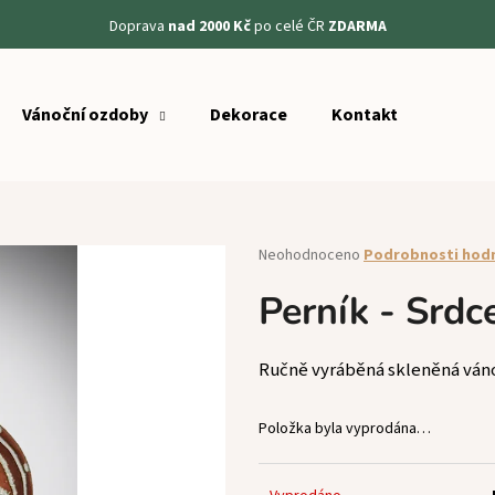
Doprava
nad 2000 Kč
po celé ČR
ZDARMA
Vánoční ozdoby
Dekorace
Kontakt
Co potřebujete najít?
HLEDAT
Průměrné
Neohodnoceno
Podrobnosti hod
hodnocení
produktu
Perník - Srdc
Doporučujeme
je
0,0
z
Ručně vyráběná skleněná ván
5
hvězdiček.
Položka byla vyprodána…