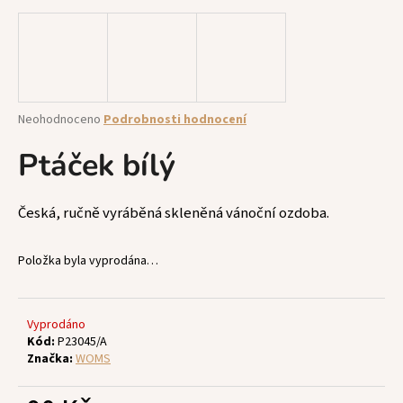
a
j
í
t
?
Průměrné
Neohodnoceno
Podrobnosti hodnocení
hodnocení
produktu
Ptáček bílý
je
0,0
z
HLEDAT
Česká, ručně vyráběná skleněná vánoční ozdoba.
5
hvězdiček.
Položka byla vyprodána…
D
o
p
Vyprodáno
Kód:
P23045/A
o
Značka:
WOMS
r
u