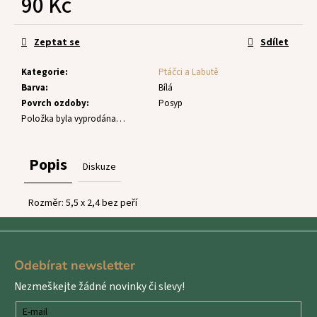
90 Kč
č
u
Měrná
j
cena:
Zeptat se
Sdílet
e
m
Kategorie
:
Ptáčci a Labutě
e
Barva
:
Bílá
Povrch ozdoby
:
Posyp
Položka byla vyprodána…
Popis
Diskuze
Rozměr: 5,5 x 2,4 bez peří
Z
á
Odebírat newsletter
p
Nezmeškejte žádné novinky či slevy!
a
t
E-mail