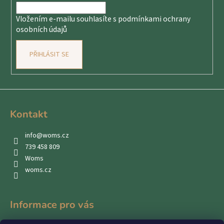
í
Vložením e-mailu souhlasíte s
podmínkami ochrany
osobních údajů
PŘIHLÁSIT SE
Kontakt
info
@
woms.cz
739 458 809
Woms
woms.cz
Informace pro vás