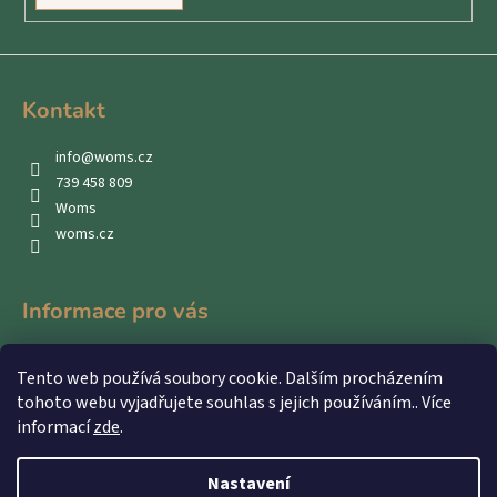
Kontakt
info
@
woms.cz
739 458 809
Woms
woms.cz
Informace pro vás
Kontakty
Tento web používá soubory cookie. Dalším procházením
Obchodní podmínky
tohoto webu vyjadřujete souhlas s jejich používáním.. Více
Podmínky ochrany osobních údajů
informací
zde
.
Nastavení