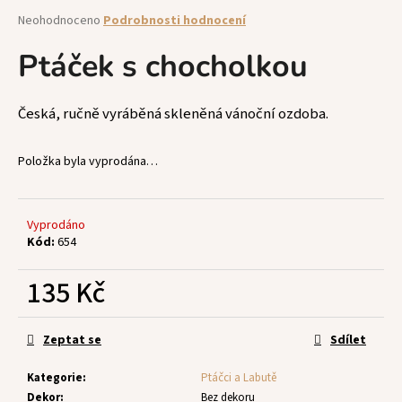
a
Průměrné
Neohodnoceno
Podrobnosti hodnocení
hodnocení
j
produktu
Ptáček s chocholkou
í
je
t
0,0
z
?
Česká, ručně vyráběná skleněná vánoční ozdoba.
5
hvězdiček.
Položka byla vyprodána…
HLEDAT
Vyprodáno
Kód:
654
135 Kč
D
o
Měrná
p
cena:
Zeptat se
Sdílet
o
r
Kategorie
:
Ptáčci a Labutě
u
Dekor
:
Bez dekoru