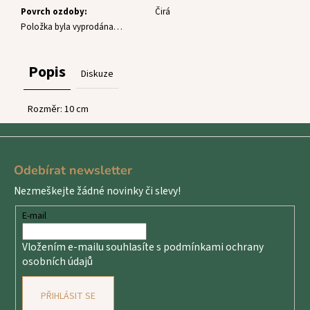
č
Povrch ozdoby
:
Čirá
u
Položka byla vyprodána…
j
e
m
Popis
Diskuze
e
Rozměr: 10 cm
Z
á
Odebírat newsletter
p
Nezmeškejte žádné novinky či slevy!
a
t
E-mail
í
Vložením e-mailu souhlasíte s
podmínkami ochrany
osobních údajů
PŘIHLÁSIT SE