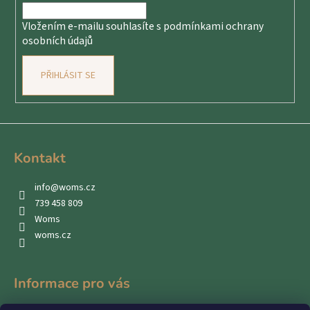
í
Vložením e-mailu souhlasíte s
podmínkami ochrany
osobních údajů
PŘIHLÁSIT SE
Kontakt
info
@
woms.cz
739 458 809
Woms
woms.cz
Informace pro vás