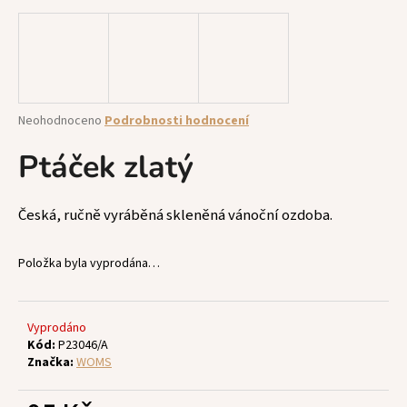
a
j
í
t
?
Průměrné
Neohodnoceno
Podrobnosti hodnocení
hodnocení
produktu
Ptáček zlatý
je
0,0
z
HLEDAT
Česká, ručně vyráběná skleněná vánoční ozdoba.
5
hvězdiček.
Položka byla vyprodána…
D
o
p
Vyprodáno
Kód:
P23046/A
o
Značka:
WOMS
r
u