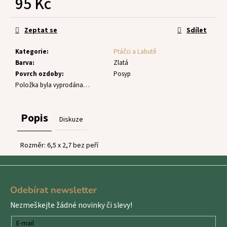
95 Kč
č
u
Měrná
j
cena:
Zeptat se
Sdílet
e
m
Kategorie
:
Ptáčci a Labutě
e
Barva
:
Zlatá
Povrch ozdoby
:
Posyp
Položka byla vyprodána…
Popis
Diskuze
Rozměr: 6,5 x 2,7 bez peří
Z
á
Odebírat newsletter
p
Nezmeškejte žádné novinky či slevy!
a
t
E-mail