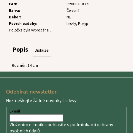
č
EAN
:
8590802131771
u
Barva
:
Červená
j
Dekor
:
NE
e
Povrch ozdoby
:
Lesklý, Posyp
m
Položka byla vyprodána…
e
Popis
Diskuze
Rozměr: 14 cm
Z
á
Odebírat newsletter
p
Nezmeškejte žádné novinky či slevy!
a
t
E-mail
í
Vložením e-mailu souhlasíte s
podmínkami ochrany
osobních údajů