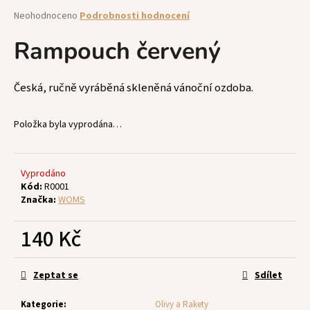
a
Průměrné
Neohodnoceno
Podrobnosti hodnocení
hodnocení
j
produktu
Rampouch červený
í
je
t
0,0
z
?
Česká, ručně vyráběná skleněná vánoční ozdoba.
5
hvězdiček.
Položka byla vyprodána…
HLEDAT
Vyprodáno
Kód:
R0001
Značka:
WOMS
D
140 Kč
o
p
Měrná
o
cena:
Zeptat se
Sdílet
r
u
Kategorie
:
Olivy a Rakety