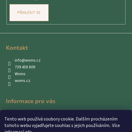
PŘIHLÁSIT SE
Kontakt
info
@
woms.cz
739 458 809
Woms
woms.cz
Informace pro vás
Kontakty
Tento web používá soubory cookie. Dalším procházením
Obchodní podmínky
tohoto webu vyjadřujete souhlas s jejich používáním.. Více
Podmínky ochrany osobních údajů