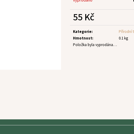
Vyprodáno
55 Kč
Měrná
cena:
Kategorie
:
Přírodní 
Hmotnost
:
0.1 kg
Položka byla vyprodána…