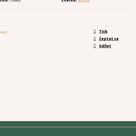
Kód:
T0005
Značka:
WOMS
Tisk
tvary
Zeptat se
Sdílet