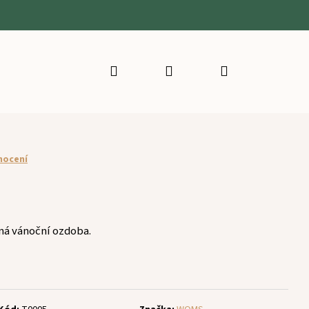
Hledat
Přihlášení
Nákupní
košík
nocení
ná vánoční ozdoba.