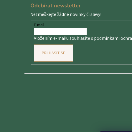
á
Odebírat newsletter
p
Nezmeškejte žádné novinky či slevy!
a
t
E-mail
í
Vložením e-mailu souhlasíte s
podmínkami ochran
PŘIHLÁSIT SE