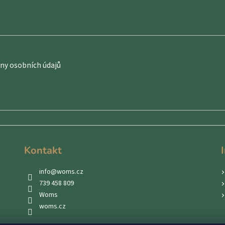
y osobních údajů
Kontakt
info
@
woms.cz
739 458 809
Woms
woms.cz