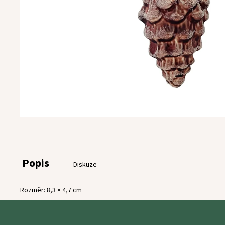
Popis
Diskuze
Rozměr:
8,3 × 4,7 cm
Z