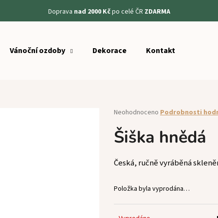
Doprava
nad 2000 Kč
po celé ČR
ZDARMA
Vánoční ozdoby
Dekorace
Kontakt
Co potřebujete najít?
HLEDAT
Průměrné
Neohodnoceno
Podrobnosti hod
hodnocení
produktu
Šiška hnědá
Doporučujeme
je
0,0
z
Česká, ručně vyráběná skleně
5
hvězdiček.
Položka byla vyprodána…