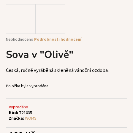
a
j
í
t
?
Průměrné
Neohodnoceno
Podrobnosti hodnocení
hodnocení
produktu
Sova v "Olivě"
je
0,0
z
HLEDAT
Česká, ručně vyráběná skleněná vánoční ozdoba.
5
hvězdiček.
Položka byla vyprodána…
D
o
p
Vyprodáno
Kód:
T21035
o
Značka:
WOMS
r
u