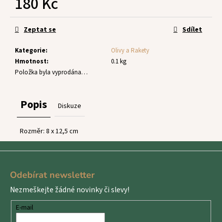
180 Kč
č
u
Měrná
j
cena:
Zeptat se
Sdílet
e
m
Kategorie
:
Olivy a Rakety
e
Hmotnost
:
0.1 kg
Položka byla vyprodána…
Popis
Diskuze
Rozměr: 8 x 12,5 cm
Z
á
Odebírat newsletter
p
Nezmeškejte žádné novinky či slevy!
a
t
E-mail
í