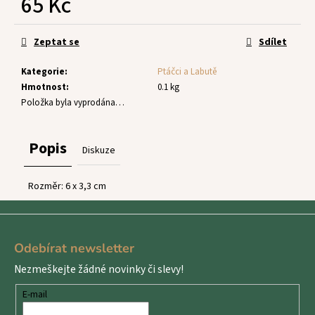
65 Kč
č
u
Měrná
j
cena:
Zeptat se
Sdílet
e
m
Kategorie
:
Ptáčci a Labutě
e
Hmotnost
:
0.1 kg
Položka byla vyprodána…
Popis
Diskuze
Rozměr: 6 x 3,
3 cm
Z
á
Odebírat newsletter
p
Nezmeškejte žádné novinky či slevy!
a
t
E-mail
í