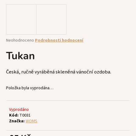
a
j
í
t
?
Průměrné
Neohodnoceno
Podrobnosti hodnocení
hodnocení
produktu
Tukan
je
0,0
z
HLEDAT
Česká, ručně vyráběná skleněná vánoční ozdoba.
5
hvězdiček.
Položka byla vyprodána…
D
o
p
Vyprodáno
Kód:
T0031
o
Značka:
WOMS
r
u