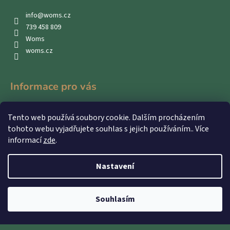
info
@
woms.cz
739 458 809
Woms
woms.cz
Informace pro vás
Kontakty
Tento web používá soubory cookie. Dalším procházením
Obchodní podmínky
tohoto webu vyjadřujete souhlas s jejich používáním.. Více
Podmínky ochrany osobních údajů
informací
zde
.
Nastavení
Vytvořil Shoptet
Souhlasím
Copyright 2026
WOMS
. Všechna práva vyhrazena.