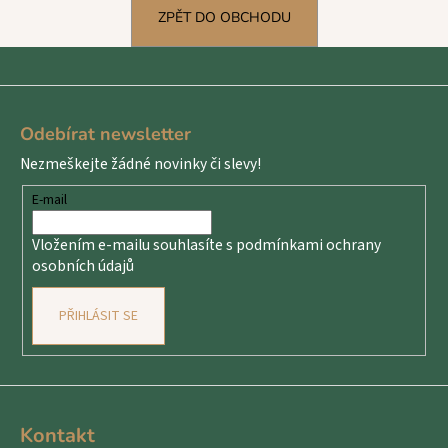
č
ZPĚT DO OBCHODU
u
j
e
m
Z
e
á
Odebírat newsletter
p
Nezmeškejte žádné novinky či slevy!
a
t
E-mail
í
Vložením e-mailu souhlasíte s
podmínkami ochrany
osobních údajů
PŘIHLÁSIT SE
Kontakt