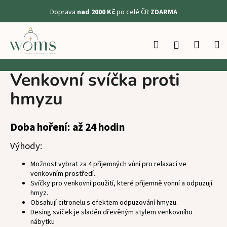
K
Doprava
nad 2000 Kč
po celé ČR
ZDARMA
o
Zpět
Zpět
š
Přejít
na
í
Hledat
Nákup
M
Přihlášení
obsah
C
k
košík
o
Venkovní svíčka proti
p
o
hmyzu
t
ř
Doba hoření: až 24 hodin
e
Výhody:
b
u
Možnost vybrat za 4 příjemných vůní pro relaxaci ve
j
venkovním prostředí.
Svíčky pro venkovní použití, které příjemně vonní a odpuzují
e
hmyz.
t
Obsahují citronelu s efektem odpuzování hmyzu.
e
Desing svíček je sladěn dřevěným stylem venkovního
nábytku
n