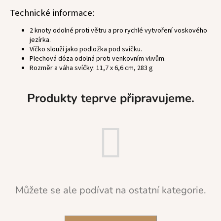
a
Technické informace:
j
2 knoty odolné proti větru a pro rychlé vytvoření voskového
í
jezírka.
t
Víčko slouží jako podložka pod svíčku.
Plechová dóza odolná proti venkovním vlivům.
?
Rozměr a váha svíčky: 11,7 x 6,6 cm, 283 g
Produkty teprve připravujeme.
HLEDAT
D
o
p
o
Můžete se ale podívat na ostatní kategorie.
r
u