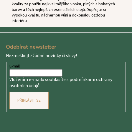
kvality za použití nejkvalitnějšího vosku, plných a bohatých
barev a těch nejlepších esenciálních olejů. Dopřejte si
vysokou kvalitu, nádhernou vůni a dokonalou ozdobu
interiéru
Z
á
Odebírat newsletter
p
Nezmeškejte žádné novinky či slevy!
a
t
E-mail
í
Vložením e-mailu souhlasíte s
podmínkami ochrany
osobních údajů
PŘIHLÁSIT SE