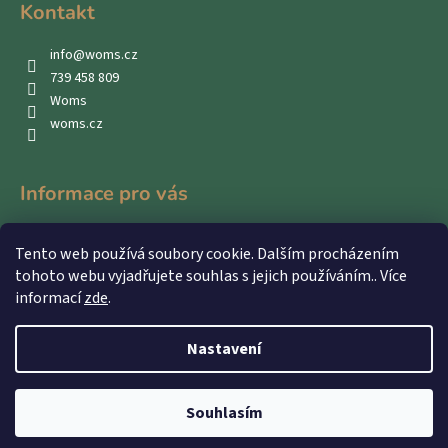
Kontakt
info
@
woms.cz
739 458 809
Woms
woms.cz
Informace pro vás
Kontakty
Tento web používá soubory cookie. Dalším procházením
Obchodní podmínky
tohoto webu vyjadřujete souhlas s jejich používáním.. Více
Podmínky ochrany osobních údajů
informací
zde
.
Nastavení
Vytvořil Shoptet
Souhlasím
Copyright 2026
WOMS
. Všechna práva vyhrazena.