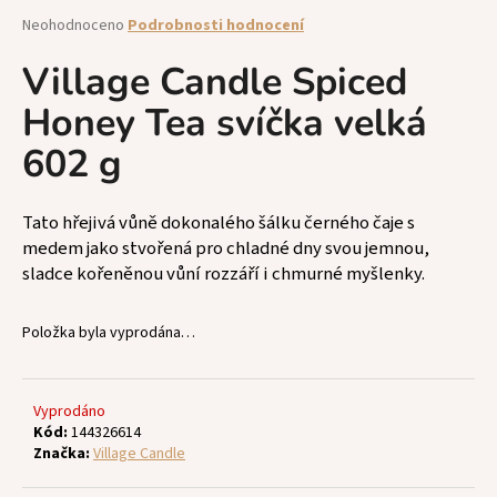
a
Průměrné
Neohodnoceno
Podrobnosti hodnocení
hodnocení
j
produktu
Village Candle Spiced
í
je
t
Honey Tea svíčka velká
0,0
z
?
602 g
5
hvězdiček.
Tato hřejivá vůně dokonalého šálku černého čaje s
medem jako stvořená pro chladné dny svou jemnou,
HLEDAT
sladce kořeněnou vůní rozzáří i chmurné myšlenky.
Položka byla vyprodána…
D
o
p
Vyprodáno
o
Kód:
144326614
r
Značka:
Village Candle
u