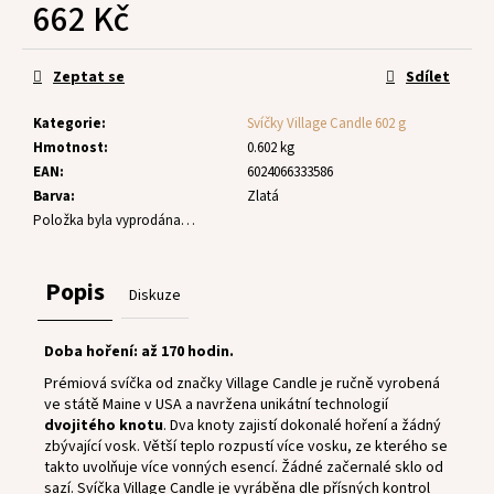
č
662 Kč
u
Měrná
j
cena:
e
Zeptat se
Sdílet
m
e
Kategorie
:
Svíčky Village Candle 602 g
Hmotnost
:
0.602 kg
EAN
:
6024066333586
Barva
:
Zlatá
Položka byla vyprodána…
Popis
Diskuze
Doba hoření: až 170 hodin.
Prémiová svíčka od značky Village Candle je ručně vyrobená
ve státě Maine v USA a navržena unikátní technologií
dvojitého knotu
. Dva knoty zajistí dokonalé hoření a žádný
zbývající vosk. Větší teplo rozpustí více vosku, ze kterého se
takto uvolňuje více vonných esencí. Žádné začernalé sklo od
sazí. Svíčka Village Candle je vyráběna dle přísných kontrol