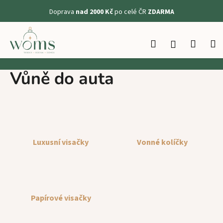
K
Doprava
nad 2000 Kč
po celé ČR
ZDARMA
o
Zpět
Zpět
š
Přejít
na
í
Hledat
Nákup
M
Přihlášení
obsah
C
k
košík
o
Vůně do auta
p
o
t
ř
e
Luxusní visačky
Vonné kolíčky
b
u
j
e
t
Papírové visačky
e
n