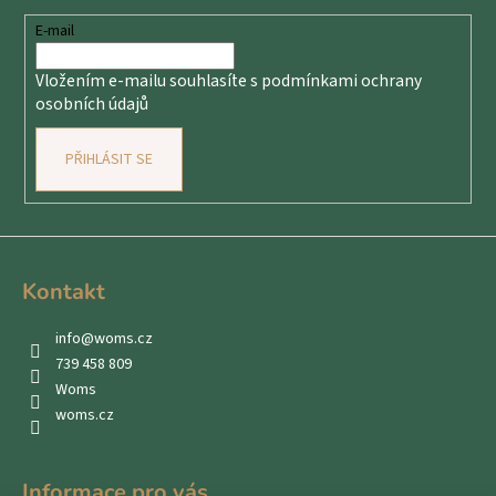
a
č
u
t
E-mail
j
í
e
Vložením e-mailu souhlasíte s
podmínkami ochrany
m
osobních údajů
e
PŘIHLÁSIT SE
Kontakt
info
@
woms.cz
739 458 809
Woms
woms.cz
Informace pro vás