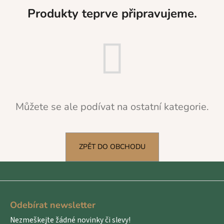
a
Produkty teprve připravujeme.
j
í
t
?
Můžete se ale podívat na ostatní kategorie.
HLEDAT
ZPĚT DO OBCHODU
D
o
p
Z
o
á
r
Odebírat newsletter
p
u
Nezmeškejte žádné novinky či slevy!