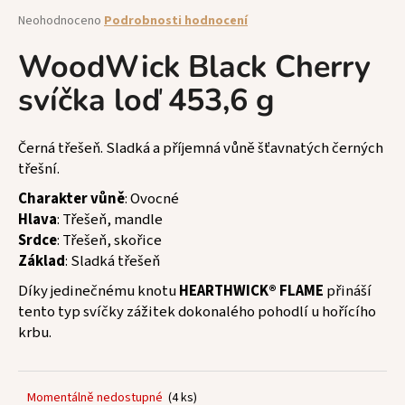
a
Průměrné
Neohodnoceno
Podrobnosti hodnocení
hodnocení
j
produktu
WoodWick Black Cherry
í
je
t
svíčka loď 453,6 g
0,0
z
?
5
hvězdiček.
Černá třešeň. Sladká a příjemná vůně šťavnatých černých
třešní.
Charakter vůně
: Ovocné
HLEDAT
Hlava
: Třešeň, mandle
Srdce
: Třešeň, skořice
Základ
: Sladká třešeň
D
Díky jedinečnému knotu
HEARTHWICK® FLAME
přináší
o
tento typ svíčky zážitek dokonalého pohodlí u hořícího
p
krbu.
o
r
u
Momentálně nedostupné
(4 ks)