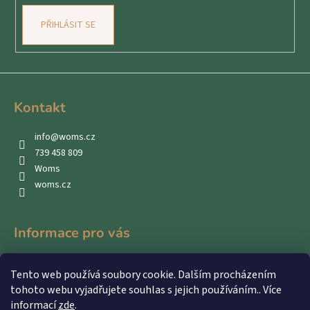
PŘIHLÁSIT SE
Kontakt
info
@
woms.cz
739 458 809
Woms
woms.cz
Informace pro vás
Kontakty
Tento web používá soubory cookie. Dalším procházením
Obchodní podmínky
tohoto webu vyjadřujete souhlas s jejich používáním.. Více
Podmínky ochrany osobních údajů
informací
zde
.