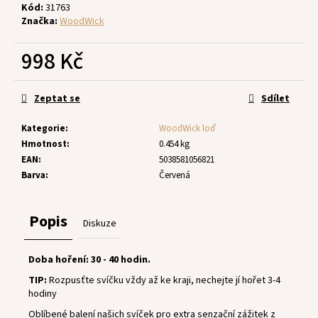
č
Kód:
31763
u
Značka:
WoodWick
j
e
998 Kč
m
e
Měrná
cena:
Zeptat se
Sdílet
Kategorie
:
WoodWick loď
Hmotnost
:
0.454 kg
EAN
:
5038581056821
Barva
:
Červená
Popis
Diskuze
Doba hoření: 30 - 40 hodin.
TIP:
Rozpusťte svíčku vždy až ke kraji, nechejte jí hořet 3-4
hodiny
Oblíbené balení našich svíček pro extra senzační zážitek z