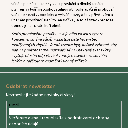
vůně a plamínku.
Jemný zvuk praskání a dlouhý tančící
plamen vytváří neopakovatelnou atmosféru. Vůně probouzí
vaše nejhezčí vzpomínky a vytváří nové, a to v přívětivém a
útulném prostředí. Není to jen svíčka, je to zážitek - protože
domov je tam, kde hoří oheň.
Směs prémiového parafínu a sójového vosku s vysoce
koncentrovanými vůněmi zajišťuje čisté hoření bez
nepříjemných zbytků. Vonné esence byly pečlivě vybrané, aby
naplnily místnost dlouhotrvající vůní. Otevřený tvar svíčky
zvyšuje plochu odpařování vonných esencí z voskového
jezírka a zajišťuje rovnoměrný vonný zážitek.
Z
á
Odebírat newsletter
p
Nezmeškejte žádné novinky či slevy!
a
t
E-mail
í
Vložením e-mailu souhlasíte s
podmínkami ochrany
osobních údajů