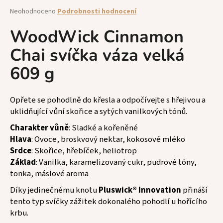
a
Průměrné
Neohodnoceno
Podrobnosti hodnocení
hodnocení
j
produktu
WoodWick Cinnamon
í
je
t
Chai svíčka váza velká
0,0
z
?
609 g
5
hvězdiček.
Opřete se pohodlně do křesla a odpočívejte s hřejivou a
uklidňující vůní skořice a sytých vanilkových tónů.
HLEDAT
Charakter vůně
: Sladké a kořeněné
Hlava
: Ovoce, broskvový nektar, kokosové mléko
Srdce
: Skořice, hřebíček, heliotrop
D
Základ
: Vanilka, karamelizovaný cukr, pudrové tóny,
o
tonka, máslové aroma
p
Díky jedinečnému knotu
Pluswick® Innovation
přináší
o
tento typ svíčky zážitek dokonalého pohodlí u hořícího
r
u
krbu.