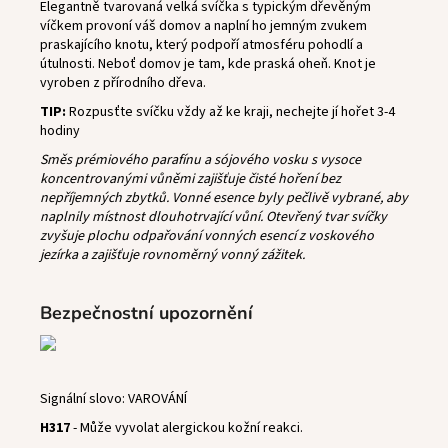
Elegantně tvarovaná velká svíčka s typickým dřevěným
víčkem provoní váš domov a naplní ho jemným zvukem
praskajícího knotu, který podpoří atmosféru pohodlí a
útulnosti. Neboť domov je tam, kde praská oheň. Knot je
vyroben z přírodního dřeva.
TIP:
Rozpusťte svíčku vždy až ke kraji, nechejte jí hořet 3-4
hodiny
Směs prémiového parafínu a sójového vosku s vysoce
koncentrovanými vůněmi zajišťuje čisté hoření bez
nepříjemných zbytků. Vonné esence byly pečlivě vybrané, aby
naplnily místnost dlouhotrvající vůní. Otevřený tvar svíčky
zvyšuje plochu odpařování vonných esencí z voskového
jezírka a zajišťuje rovnoměrný vonný zážitek.
Bezpečnostní upozornění
Signální slovo: VAROVÁNÍ
H317
- Může vyvolat alergickou kožní reakci.