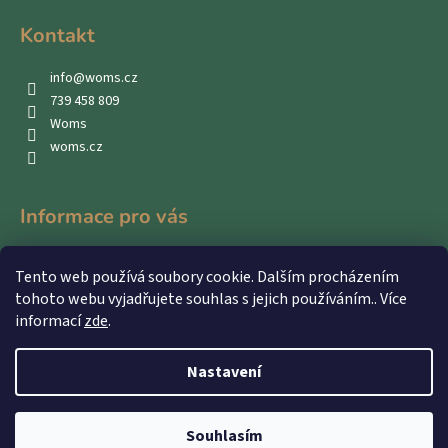
Kontakt
info
@
woms.cz
739 458 809
Woms
woms.cz
Informace pro vás
Kontakty
Tento web používá soubory cookie. Dalším procházením
Obchodní podmínky
tohoto webu vyjadřujete souhlas s jejich používáním.. Více
Podmínky ochrany osobních údajů
informací
zde
.
Nastavení
Vytvořil Shoptet
Souhlasím
Copyright 2026
WOMS
. Všechna práva vyhrazena.