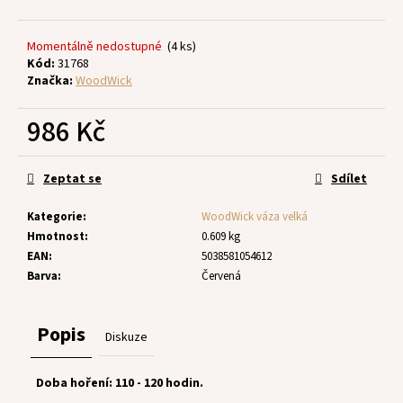
č
u
j
Momentálně nedostupné
(4 ks)
e
Kód:
31768
m
Značka:
WoodWick
e
986 Kč
Měrná
cena:
Zeptat se
Sdílet
Kategorie
:
WoodWick váza velká
Hmotnost
:
0.609 kg
EAN
:
5038581054612
Barva
:
Červená
Popis
Diskuze
Doba hoření: 110 - 120 hodin.