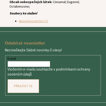
Obsah nebezpečných látek:
Cinnamal; Eugenol;
Octabenzone;
Soubory ke stažení
Bezpečnostní list CZ
Z
á
Odebírat newsletter
p
Nezmeškejte žádné novinky či slevy!
a
t
E-mail
í
Vložením e-mailu souhlasíte s
podmínkami ochrany
osobních údajů
PŘIHLÁSIT SE