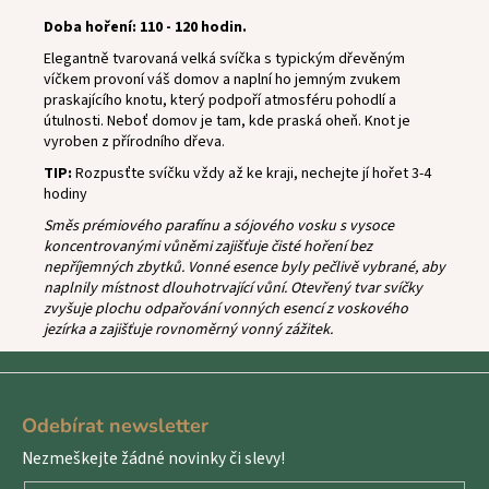
Doba hoření: 110 - 120 hodin.
Elegantně tvarovaná velká svíčka s typickým dřevěným
víčkem provoní váš domov a naplní ho jemným zvukem
praskajícího knotu, který podpoří atmosféru pohodlí a
útulnosti. Neboť domov je tam, kde praská oheň. Knot je
vyroben z přírodního dřeva.
TIP:
Rozpusťte svíčku vždy až ke kraji, nechejte jí hořet 3-4
hodiny
Směs prémiového parafínu a sójového vosku s vysoce
koncentrovanými vůněmi zajišťuje čisté hoření bez
nepříjemných zbytků. Vonné esence byly pečlivě vybrané, aby
naplnily místnost dlouhotrvající vůní. Otevřený tvar svíčky
zvyšuje plochu odpařování vonných esencí z voskového
jezírka a zajišťuje rovnoměrný vonný zážitek.
Z
á
Odebírat newsletter
p
Nezmeškejte žádné novinky či slevy!
a