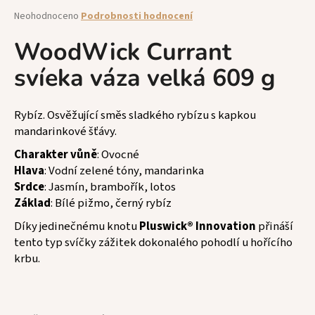
a
Průměrné
Neohodnoceno
Podrobnosti hodnocení
hodnocení
j
produktu
WoodWick Currant
í
je
t
svíeka váza velká 609 g
0,0
z
?
5
hvězdiček.
Rybíz. Osvěžující směs sladkého rybízu s kapkou
mandarinkové šťávy.
Charakter vůně
: Ovocné
HLEDAT
Hlava
: Vodní zelené tóny, mandarinka
Srdce
: Jasmín, brambořík, lotos
Základ
: Bílé pižmo, černý rybíz
D
Díky jedinečnému knotu
Pluswick® Innovation
přináší
o
tento typ svíčky zážitek dokonalého pohodlí u hořícího
p
krbu.
o
r
u