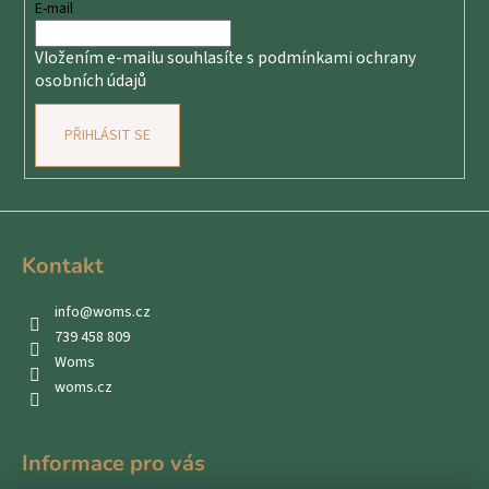
t
E-mail
í
Vložením e-mailu souhlasíte s
podmínkami ochrany
osobních údajů
PŘIHLÁSIT SE
Kontakt
info
@
woms.cz
739 458 809
Woms
woms.cz
Informace pro vás