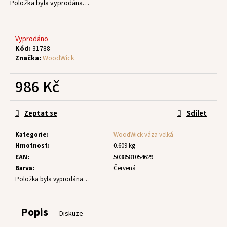
č
Položka byla vyprodána…
u
j
e
Vyprodáno
m
Kód:
31788
e
Značka:
WoodWick
986 Kč
Měrná
cena:
Zeptat se
Sdílet
Kategorie
:
WoodWick váza velká
Hmotnost
:
0.609 kg
EAN
:
5038581054629
Barva
:
Červená
Položka byla vyprodána…
Popis
Diskuze