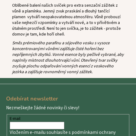
Oblíbené balení našich svíček pro extra senzační zážitek z
vůně a plamínku.
Jemný zvuk praskání a dlouhý tančící
plamen vytváří neopakovatelnou atmosféru. Vůně probouzí
vaše nejhezčí vzpomínky a vytváří nové, a to v přívětivém a
útulném prostředí. Není to jen svíčka, je to zážitek - protože
domov je tam, kde hoří oheň.
Směs prémiového parafínu a sójového vosku s vysoce
koncentrovanými vůněmi zajišťuje čisté hoření bez
nepříjemných zbytků. Vonné esence byly pečlivě vybrané, aby
naplnily místnost dlouhotrvající vůní. Otevřený tvar svíčky
zvyšuje plochu odpařování vonných esencí z voskového
jezírka a zajišťuje rovnoměrný vonný zážitek.
Z
á
Odebírat newsletter
p
Nezmeškejte žádné novinky či slevy!
a
t
E-mail
í
Vložením e-mailu souhlasíte s
podmínkami ochrany