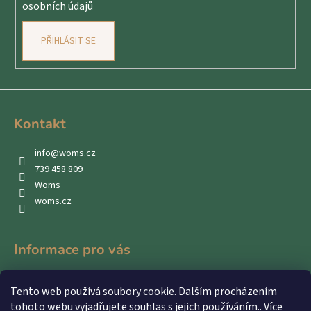
osobních údajů
PŘIHLÁSIT SE
Kontakt
info
@
woms.cz
739 458 809
Woms
woms.cz
Informace pro vás
Kontakty
Tento web používá soubory cookie. Dalším procházením
Obchodní podmínky
tohoto webu vyjadřujete souhlas s jejich používáním.. Více