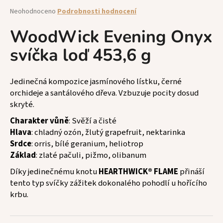
a
Průměrné
Neohodnoceno
Podrobnosti hodnocení
hodnocení
j
produktu
WoodWick Evening Onyx
í
je
t
svíčka loď 453,6 g
0,0
z
?
5
hvězdiček.
Jedinečná kompozice jasmínového lístku, černé
orchideje a santálového dřeva. Vzbuzuje pocity dosud
skryté.
HLEDAT
Charakter vůně
: Svěží a čisté
Hlava
: chladný ozón, žlutý grapefruit, nektarinka
Srdce
: orris, bílé geranium, heliotrop
Základ
: zlaté pačuli, pižmo, olibanum
D
o
Díky jedinečnému knotu
HEARTHWICK® FLAME
přináší
p
tento typ svíčky zážitek dokonalého pohodlí u hořícího
o
krbu.
r
u