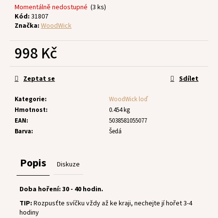
č
Momentálně nedostupné
(3 ks)
u
Kód:
31807
j
Značka:
WoodWick
e
m
998 Kč
e
Měrná
cena:
Zeptat se
Sdílet
Kategorie
:
WoodWick loď
Hmotnost
:
0.454 kg
EAN
:
5038581055077
Barva
:
Šedá
Popis
Diskuze
Doba hoření: 30 - 40 hodin.
TIP:
Rozpusťte svíčku vždy až ke kraji, nechejte jí hořet 3-4
hodiny