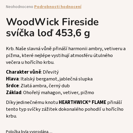
a
Průměrné
Neohodnoceno
Podrobnosti hodnocení
hodnocení
j
produktu
WoodWick Fireside
í
je
t
svíčka loď 453,6 g
0,0
z
?
5
hvězdiček.
Krb. Naše slavná vůně přináší harmonii ambry, vetiveru a
pižma, které nejlépe vystihují atmosféru útulného
večera u hořícího krbu.
HLEDAT
Charakter vůně
: Dřevitý
Hlava
: Italský bergamot, jablečná slupka
Srdce
: Zlatá ambra, černý dub
Základ
: O
hořelý mahagon, vetiver, pižmo
D
o
Díky jedinečnému knotu
HEARTHWICK® FLAME
přináší
p
tento typ svíčky zážitek dokonalého pohodlí u hořícího
o
krbu.
r
u
Položka byla vyprodána…