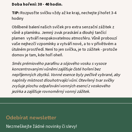
Doba hoření: 30 - 40 hodin.
TIP:
Rozpusťte svíčku vždy až ke kraji, nechejte jí hořet 3-4
hodiny
Oblíbené balení našich svíček pro extra senzační zážitek z
vůně a plamínku.
Jemný zvuk praskání a dlouhý tančící
plamen vytváří neopakovatelnou atmosféru. Vůně probouzí
vaše nejhezčí vzpomínky a vytváří nové, a to v přívětivém a
útulném prostředí. Není to jen svíčka, je to zážitek - protože
domov je tam, kde hoří oheň.
Směs prémiového parafínu a sójového vosku s vysoce
koncentrovanými vůněmi zajišťuje čisté hoření bez
nepříjemných zbytků. Vonné esence byly pečlivě vybrané, aby
naplnily místnost dlouhotrvající vůní. Otevřený tvar svíčky
zvyšuje plochu odpařování vonných esencí z voskového
jezírka a zajišťuje rovnoměrný vonný zážitek.
Z
á
Odebírat newsletter
p
Nezmeškejte žádné novinky či slevy!
a