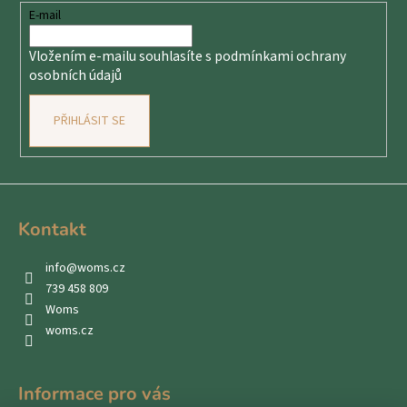
t
E-mail
í
Vložením e-mailu souhlasíte s
podmínkami ochrany
osobních údajů
PŘIHLÁSIT SE
Kontakt
info
@
woms.cz
739 458 809
Woms
woms.cz
Informace pro vás