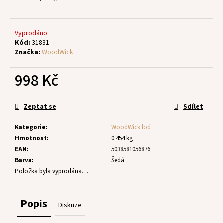
č
u
j
e
Vyprodáno
Kód:
31831
m
Značka:
WoodWick
e
998 Kč
Měrná
cena:
Zeptat se
Sdílet
Kategorie
:
WoodWick loď
Hmotnost
:
0.454 kg
EAN
:
5038581056876
Barva
:
Šedá
Položka byla vyprodána…
Popis
Diskuze