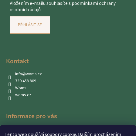
Vložením e-mailu souhlasíte s
podmínkami ochrany
osobních údajů
PŘIHLÁSIT SE
Kontakt
info
@
woms.cz
739 458 809
Woms
woms.cz
Informace pro vás
Kontakty
Tento web používá soubory cookie. Dalším procházením