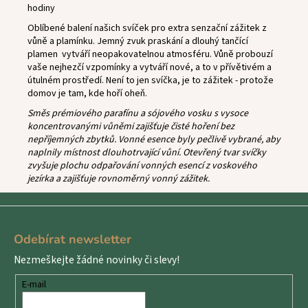
hodiny
Oblíbené balení našich svíček pro extra senzační zážitek z
vůně a plamínku.
Jemný zvuk praskání a dlouhý tančící
plamen vytváří neopakovatelnou atmosféru. Vůně probouzí
vaše nejhezčí vzpomínky a vytváří nové, a to v přívětivém a
útulném prostředí. Není to jen svíčka, je to zážitek - protože
domov je tam, kde hoří oheň.
Směs prémiového parafínu a sójového vosku s vysoce
koncentrovanými vůněmi zajišťuje čisté hoření bez
nepříjemných zbytků. Vonné esence byly pečlivě vybrané, aby
naplnily místnost dlouhotrvající vůní. Otevřený tvar svíčky
zvyšuje plochu odpařování vonných esencí z voskového
jezírka a zajišťuje rovnoměrný vonný zážitek.
Z
á
Odebírat newsletter
p
Nezmeškejte žádné novinky či slevy!
a
t
E-mail
í