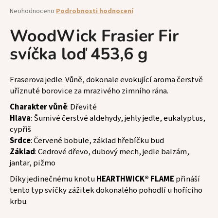
a
Průměrné
Neohodnoceno
Podrobnosti hodnocení
hodnocení
j
produktu
WoodWick Frasier Fir
í
je
t
svíčka loď 453,6 g
0,0
z
?
5
hvězdiček.
Fraserova jedle. Vůně, dokonale evokující aroma čerstvě
uříznuté borovice za mrazivého zimního rána.
Charakter vůně
: Dřevité
HLEDAT
Hlava
: Šumivé čerstvé aldehydy, jehly jedle, eukalyptus,
cypřiš
Srdce
: Červené bobule, základ hřebíčku bud
Základ
: Cedrové dřevo, dubový mech, jedle balzám,
D
jantar, pižmo
o
p
Díky jedinečnému knotu
HEARTHWICK® FLAME
přináší
o
tento typ svíčky zážitek dokonalého pohodlí u hořícího
r
krbu.
u