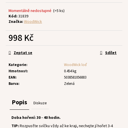
č
u
Momentálně nedostupné
(>5 ks)
j
Kód:
31839
e
Značka:
WoodWick
m
e
998 Kč
Měrná
cena:
Zeptat se
Sdílet
Kategorie
:
WoodWick loď
Hmotnost
:
0.454 kg
EAN
:
5038581056883
Barva
:
Zelená
Popis
Diskuze
Doba hoření: 30 - 40 hodin.
TIP:
Rozpusťte svíčku vždy až ke kraji, nechejte jí hořet 3-4