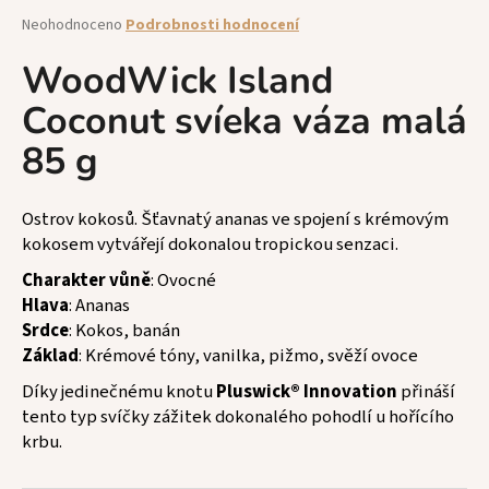
a
Průměrné
Neohodnoceno
Podrobnosti hodnocení
hodnocení
j
produktu
WoodWick Island
í
je
t
Coconut svíeka váza malá
0,0
z
?
85 g
5
hvězdiček.
Ostrov kokosů. Šťavnatý ananas ve spojení s krémovým
kokosem vytvářejí dokonalou tropickou senzaci.
HLEDAT
Charakter vůně
: Ovocné
Hlava
: Ananas
Srdce
: Kokos, banán
D
Základ
: Krémové tóny, vanilka, pižmo, svěží ovoce
o
Díky jedinečnému knotu
Pluswick® Innovation
přináší
p
tento typ svíčky zážitek dokonalého pohodlí u hořícího
o
krbu.
r
u