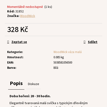
č
u
Momentálně nedostupné
(1 ks)
j
Kód:
31852
e
Značka:
WoodWick
m
e
328 Kč
Měrná
cena:
Zeptat se
Sdílet
Kategorie
:
WoodWick váza malá
Hmotnost
:
0.085 kg
EAN
:
5038581056500
Barva
:
Bílá
Popis
Diskuze
Doba hoření: 20 - 30 hodin.
Elegantně tvarovaná malá svíčka s typickým dřevěným