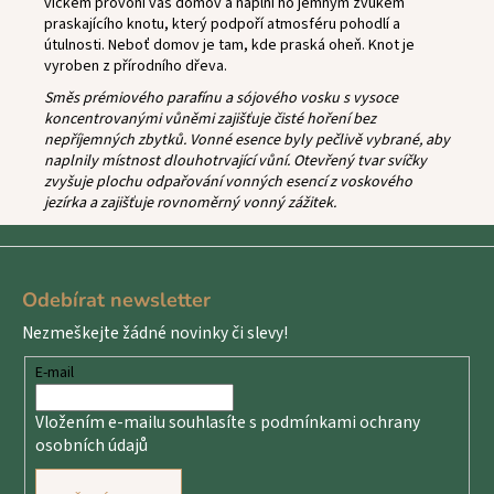
víčkem provoní váš domov a naplní ho jemným zvukem
praskajícího knotu, který podpoří atmosféru pohodlí a
útulnosti. Neboť domov je tam, kde praská oheň. Knot je
vyroben z přírodního dřeva.
Směs prémiového parafínu a sójového vosku s vysoce
koncentrovanými vůněmi zajišťuje čisté hoření bez
nepříjemných zbytků. Vonné esence byly pečlivě vybrané, aby
naplnily místnost dlouhotrvající vůní. Otevřený tvar svíčky
zvyšuje plochu odpařování vonných esencí z voskového
jezírka a zajišťuje rovnoměrný vonný zážitek.
Z
á
Odebírat newsletter
p
Nezmeškejte žádné novinky či slevy!
a
t
E-mail
í
Vložením e-mailu souhlasíte s
podmínkami ochrany
osobních údajů