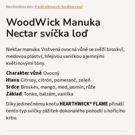
a
Průměrné
Neohodnoceno
Podrobnosti hodnocení
hodnocení
j
produktu
WoodWick Manuka
í
je
t
Nectar svíčka loď
0,0
z
?
5
hvězdiček.
Nektar manuka. Vrstvená ovocná vůně se svěží broskví,
medovou pláství, hřejivou vanilkou a jemnými
květinovými tóny.
HLEDAT
Charakter vůně
: Ovocný
Hlava
: Citrusy, citrón, pomeranč, zeleň
Srdce
: Broskev, mango, med, jasmín, růže
Základ
: Tonka, balzám, vanilka
D
o
Díky jedinečnému knotu
HEARTHWICK® FLAME
přináší
p
tento typ svíčky zážitek dokonalého pohodlí u hořícího
o
krbu.
r
u