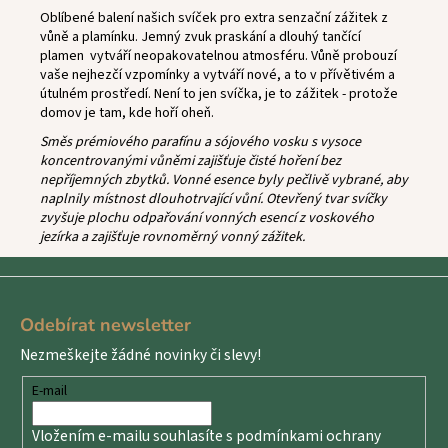
Oblíbené balení našich svíček pro extra senzační zážitek z
vůně a plamínku.
Jemný zvuk praskání a dlouhý tančící
plamen vytváří neopakovatelnou atmosféru. Vůně probouzí
vaše nejhezčí vzpomínky a vytváří nové, a to v přívětivém a
útulném prostředí. Není to jen svíčka, je to zážitek - protože
domov je tam, kde hoří oheň.
Směs prémiového parafínu a sójového vosku s vysoce
koncentrovanými vůněmi zajišťuje čisté hoření bez
nepříjemných zbytků. Vonné esence byly pečlivě vybrané, aby
naplnily místnost dlouhotrvající vůní. Otevřený tvar svíčky
zvyšuje plochu odpařování vonných esencí z voskového
jezírka a zajišťuje rovnoměrný vonný zážitek.
Z
á
Odebírat newsletter
p
Nezmeškejte žádné novinky či slevy!
a
t
E-mail
í
Vložením e-mailu souhlasíte s
podmínkami ochrany