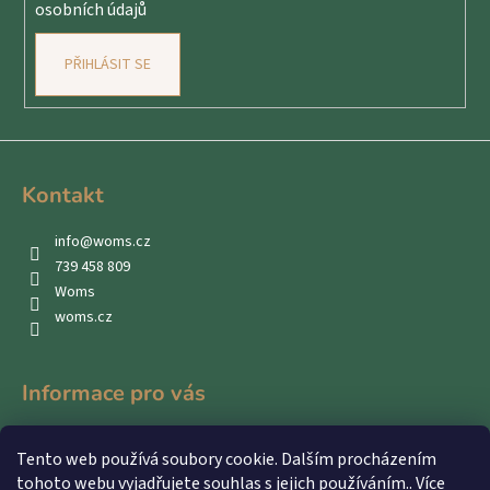
osobních údajů
PŘIHLÁSIT SE
Kontakt
info
@
woms.cz
739 458 809
Woms
woms.cz
Informace pro vás
Kontakty
Tento web používá soubory cookie. Dalším procházením
Obchodní podmínky
tohoto webu vyjadřujete souhlas s jejich používáním.. Více